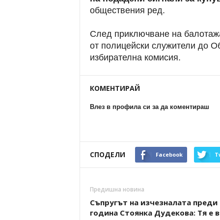
обществения ред.
След приключване на балотаж
от полицейски служители до Об
избирателна комисия.
КОМЕНТИРАЙ
Влез в профила си за да коментираш
СПОДЕЛИ
Facebook
T
Предишна новина
Съпругът на изчезналата преди
година Стоянка Дудекова: Тя е в