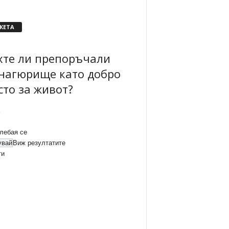
КЕТА
хте ли препоръчали
нагюрище като добро
сто за живот?
лебая се
Виж резултатите
ти