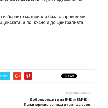
а изборните материали бяха съпроводени
щинската, а по- късно и до Централната
witter
Следваща новина
Доброволците на БЧК и БМЧК –
Панагюрище се подготвят за своя