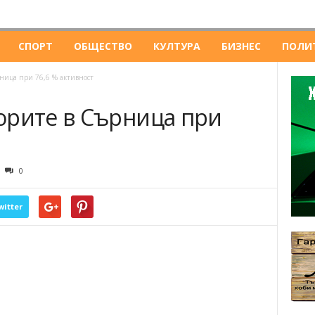
СПОРТ
ОБЩЕСТВО
КУЛТУРА
БИЗНЕС
ПОЛИ
ница при 76,6 % активност
орите в Сърница при
0
witter