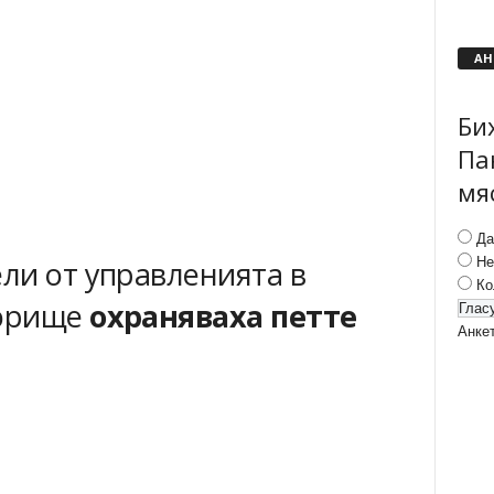
АН
Би
Па
мя
Да
Не
ли от управленията в
Ко
гюрище
охраняваха петте
Анке