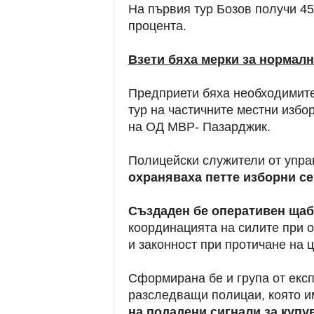
На първия тур Бозов получи 45,
процента.
Взети бяха мерки за нормалн
Предприети бяха необходимите
тур на частичните местни изб
на ОД МВР- Пазарджик.
Полицейски служители от упр
охраняваха петте изборни се
Създаден бе оперативен щаб
координацията на силите при 
и законност при протичане на 
Сформирана бе и група от експ
разследващи полицаи, която и
на подадени сигнали за купу