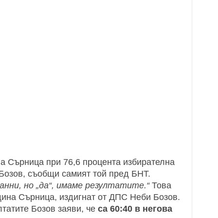
а Сърница при 76,6 процента избирателна
 Бозов, съобщи самият той пред БНТ.
нни, но „да“, имаме резултатите.“
Това
щина Сърница, издигнат от ДПС Неби Бозов.
лтатите Бозов заяви, че
са 60:40 в негова