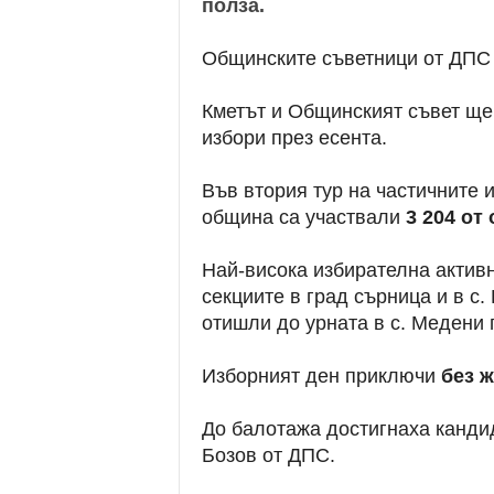
полза.
Общинските съветници от ДПС 
Кметът и Общинският съвет ще
избори през есента.
Във втория тур на частичните 
община са участвали
3 204 от
Най-висока избирателна активн
секциите в град сърница и в с.
отишли до урната в с. Медени п
Изборният ден приключи
без ж
До балотажа достигнаха канди
Бозов от ДПС.