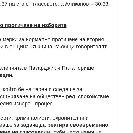
37 на сто от гласовете, а Аликанов – 30,33
о протичане на изборите
 мерки за нормално протичане на втория
ори в община Сърница, съобщи говорителят
авленията в Пазарджик и Панагюрище
кции.
, който бе на терен и следеше за
осигуряване на обществен ред, спокойствие
целия изборен процес.
ерти, криминалисти, охранителни и
маше за задача да
реагира своевременно
ване на гласове
или груби нарушения на