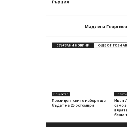
Гърция
Мадлена Георгиев
СВЪРЗАНИ НОВИНИ
ОЩЕ ОТ ТОЗИ А
Общество
Полити
Президентските избори ще
Иван Л
бъдат на 25 октомври
само з
вярата
беше т