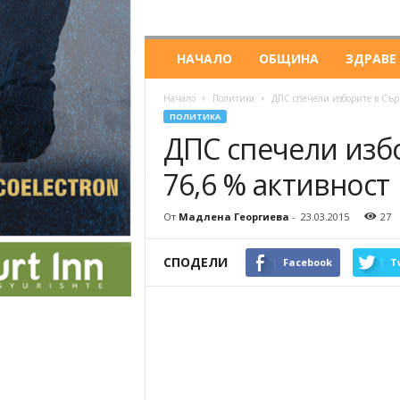
НАЧАЛО
ОБЩИНА
ЗДРАВЕ
Начало
Политика
ДПС спечели изборите в Сър
ПОЛИТИКА
ДПС спечели изб
76,6 % активност
От
Мадлена Георгиева
-
23.03.2015
27
СПОДЕЛИ
Facebook
T