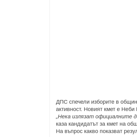
ДПС спечели изборите в общин
активност. Новият кмет е Неби
„Нека излязат официалните да
каза кандидатът за кмет на об
На въпрос какво показват резу