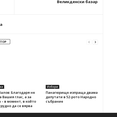
Великденски базар
а
ВТОР
ка
Избори
алов: Благодаря не
Панагюрище изпраща двама
а Вашия глас, а за
депутати в 52-рото Народно
 – в момент, в който
събрание
рудно да се вярва