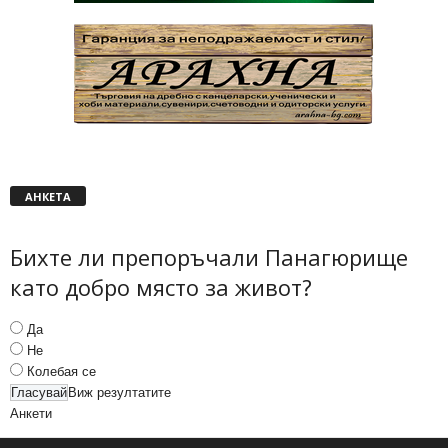
АНКЕТА
Бихте ли препоръчали Панагюрище
като добро място за живот?
Да
Не
Колебая се
Виж резултатите
Анкети