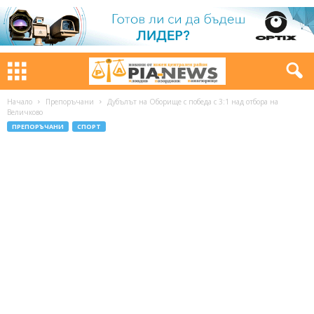
Начало
Препоръчани
Дубълът на Оборище с победа с 3:1 над отбора на
Величково
ПРЕПОРЪЧАНИ
СПОРТ