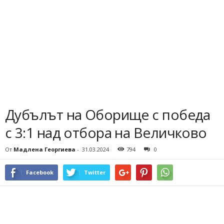
Дубълът на Оборище с победа
с 3:1 над отбора на Величково
От
Мадлена Георгиева
-
31.03.2024
794
0
Facebook
Twitter