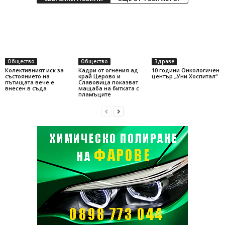
Общество
Общество
Здраве
Колективният иск за
Кадри от огнения ад
10 години Онкологичен
състоянието на
край Церово и
център „Уни Хоспитал“
пътищата вече е
Славовица показват
внесен в съда
мащаба на битката с
пламъците