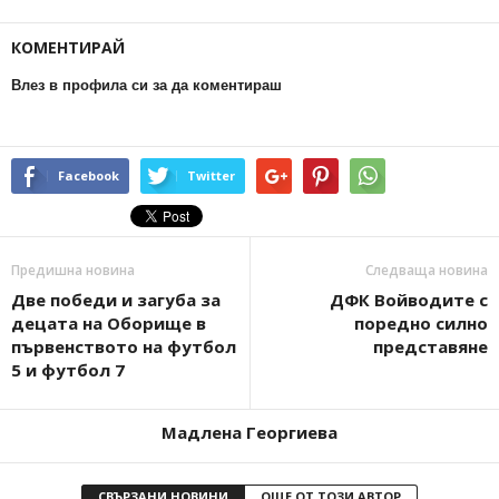
КОМЕНТИРАЙ
Влез в профила си за да коментираш
Facebook
Twitter
Предишна новина
Следваща новина
Две победи и загуба за
ДФК Войводите с
децата на Оборище в
поредно силно
първенството на футбол
представяне
5 и футбол 7
Мадлена Георгиева
СВЪРЗАНИ НОВИНИ
ОЩЕ ОТ ТОЗИ АВТОР