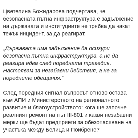
Цветелина Божидарова подчертава, че
безопасната пътна инфраструктура е задължение
на държавата и институциите не трябва да чакат
тежък инцидент, за да реагират.
„Държавата има задължение да осигури
безопасна пътна инфраструктура, а не да
реагира едва след поредната трагедия.
Настоявам за незабавни действия, а не за
поредните обещания.“
След поредния сигнал въпросът отново остава
към АПИ и Министерството на регионалното
развитие и благоустройството: кога ще започне
реалният ремонт на път III-801 и какви незабавни
мерки ще бъдат предприети за обезопасяване на
участъка между Белица и Поибрене?