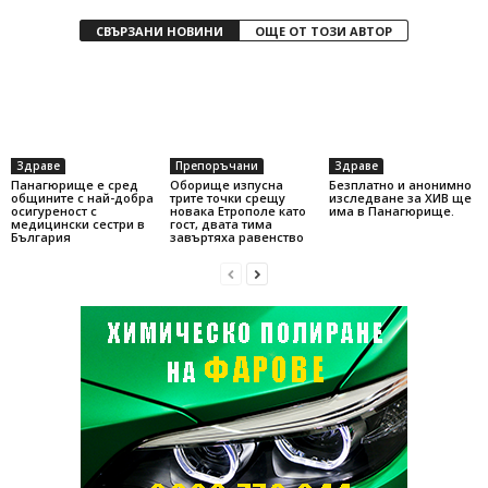
СВЪРЗАНИ НОВИНИ
ОЩЕ ОТ ТОЗИ АВТОР
Здраве
Препоръчани
Здраве
Панагюрище е сред
Оборище изпусна
Безплатно и анонимно
общините с най-добра
трите точки срещу
изследване за ХИВ ще
осигуреност с
новака Етрополе като
има в Панагюрище.
медицински сестри в
гост, двата тима
България
завъртяха равенство