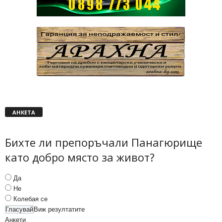
АНКЕТА
Бихте ли препоръчали Панагюрище
като добро място за живот?
Да
Не
Колебая се
Виж резултатите
Анкети