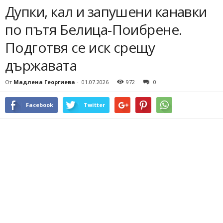
Дупки, кал и запушени канавки
по пътя Белица-Поибрене.
Подготвя се иск срещу
държавата
От
Мадлена Георгиева
-
01.07.2026
972
0
Facebook
Twitter