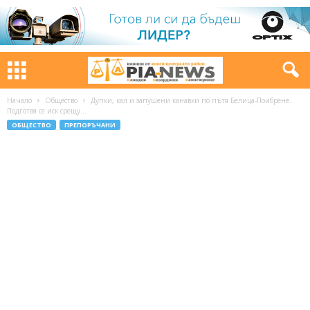
Начало
Общество
Дупки, кал и запушени канавки по пътя Белица-Поибрене.
Подготвя се иск срещу...
ОБЩЕСТВО
ПРЕПОРЪЧАНИ