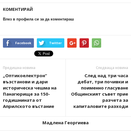
КОМЕНТИРАЙ
Влез в профила си за да коментираш
Facebook
Twitter
Предишна новина
Следваща новина
„Оптикоелектрон“
След над три часа
възстанови и дари
дебат, три почивки и
историческа чешма на
поименно гласуване
Панагюрище за 150-
Общинският съвет прие
годишнината от
разчета за
Априлското въстание
капиталовите разходи
Мадлена Георгиева