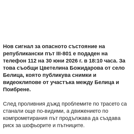
Нов сигнал за опасното състояние на
републикански път III-801 е подаден на
телефон 112 на 30 юни 2026 г. в 18:10 часа. За
това съобщи Цветелина Божидарова от село
Белица, която публикува снимки и
видеоклипове от участъка между Белица и
Поибрене.
След проливния дъжд проблемите по трасето са
станали още по-видими, а движението по
компрометирания път продължава да създава
риск за шофьорите и пътниците.