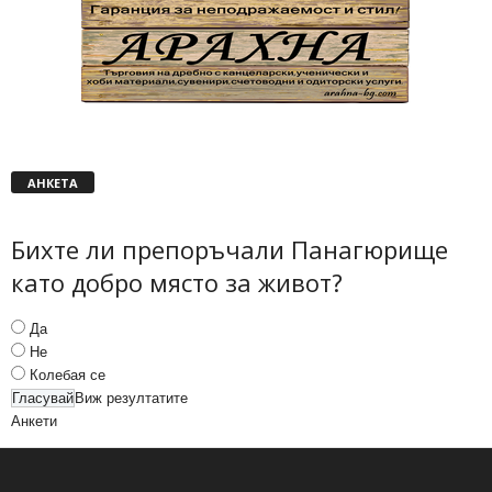
АНКЕТА
Бихте ли препоръчали Панагюрище
като добро място за живот?
Да
Не
Колебая се
Виж резултатите
Анкети