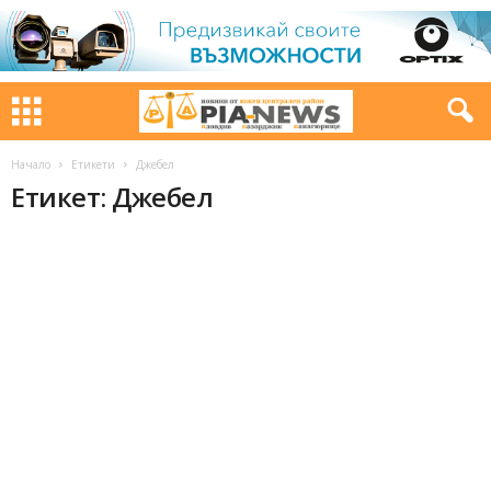
Начало
Етикети
Джебел
Етикет: Джебел