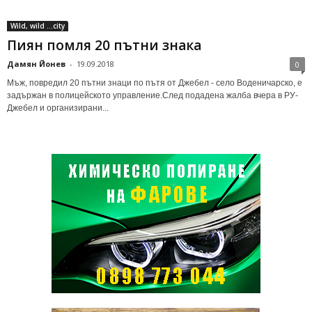
Wild, wild ...city
Пиян помля 20 пътни знака
Дамян Йонев
-
19.09.2018
0
Мъж, повредил 20 пътни знаци по пътя от Джебел - село Воденичарско, е
задържан в полицейското управление.След подадена жалба вчера в РУ-
Джебел и организирани...