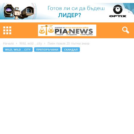
Начало
Wild, wild ...city
Пиян помля 20 пътни знака
WILD, WILD ...CITY
ПРЕПОРЪЧАНИ
СКАНДАЛ