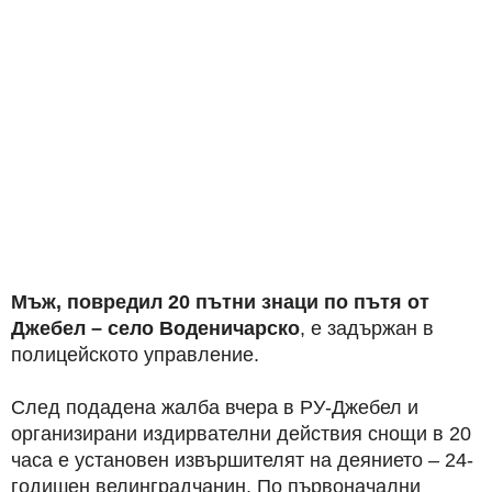
Мъж, повредил 20 пътни знаци по пътя от
Джебел – село Воденичарско
, е задържан в
полицейското управление.
След подадена жалба вчера в РУ-Джебел и
организирани издирвателни действия снощи в 20
часа е установен извършителят на деянието – 24-
годишен велинградчанин. По първоначални