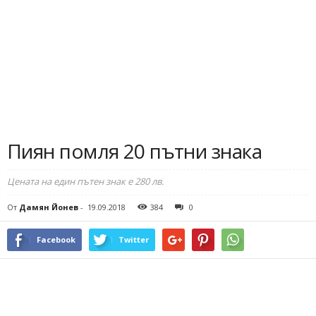
Пиян помля 20 пътни знака
Цената на един пътен знак е 280 лв.
От
Дамян Йонев
-
19.09.2018
384
0
Facebook
Twitter