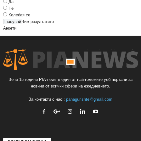
Да
Не
Колебая се
Виж резултатите
Анкети
Вече 15 години PIA-news е един от най-големите уеб портали за
новини от всички сфери на ежедневието.
За контакти с нас::
panagurishte@gmail.com