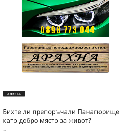
АНКЕТА
Бихте ли препоръчали Панагюрище
като добро място за живот?