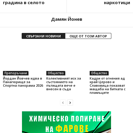
градина в селото
наркотици
Дамян Йонев
СВЪРЗАНИ НОВИНИ
ОЩЕ ОТ ТОЗИ АВТОР
Препоръчани
Общество
Общество
Йордан Йовчев идва в
Колективният иск за
Кадри от огнения ад
Панагюрище за
състоянието на
край Церово и
Спортна панорама 2026
пътищата вече е
Славовица показват
внесен в съда
мащаба на битката с
пламъците