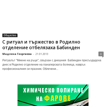
Общество
С ритуал и тържество в Родилно
отделение отбелязаха Бабинден
Мадлена Георгиева
-
21.01.2013
0
Ритуалът "Миене на ръце", свързан с днешния Бабинден пресъздадоха
днес в Родилно отделение на панагюрската болница, навръх
професионалния си празник. Облечени...