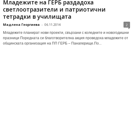
Младежите на ГЕРБ раздадоха
светлоотразители и патриотични
тетрадки в училищата
Мадлена Георгиева
-
06.11.2014
2
Младежите планират нови проекти, свързани с коледните и новогодишни
празници Поредната си благотворителна акция проведоха младежите от
общинската организация на ПП ГЕРБ – Панагюрище.По...