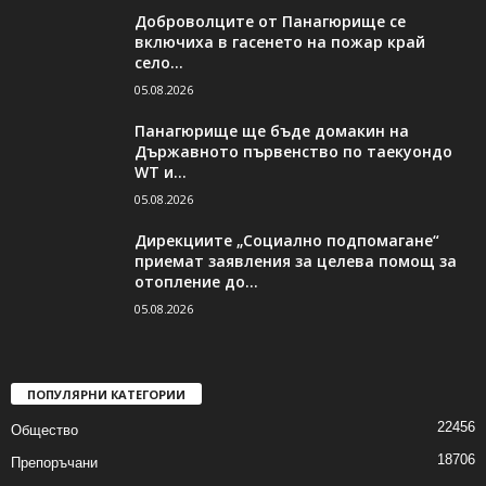
Доброволците от Панагюрище се
включиха в гасенето на пожар край
село...
05.08.2026
Панагюрище ще бъде домакин на
Държавното първенство по таекуондо
WT и...
05.08.2026
Дирекциите „Социално подпомагане“
приемат заявления за целева помощ за
отопление до...
05.08.2026
ПОПУЛЯРНИ КАТЕГОРИИ
22456
Общество
18706
Препоръчани