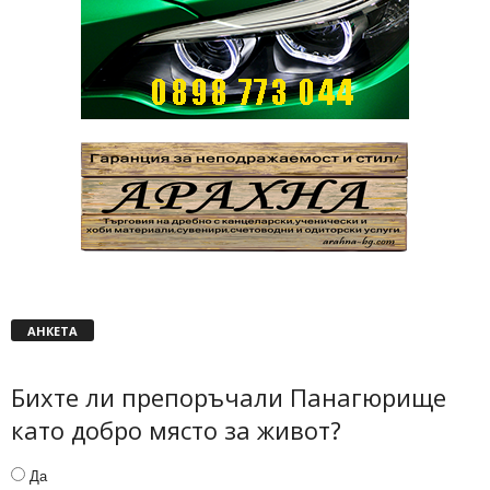
АНКЕТА
Бихте ли препоръчали Панагюрище
като добро място за живот?
Да