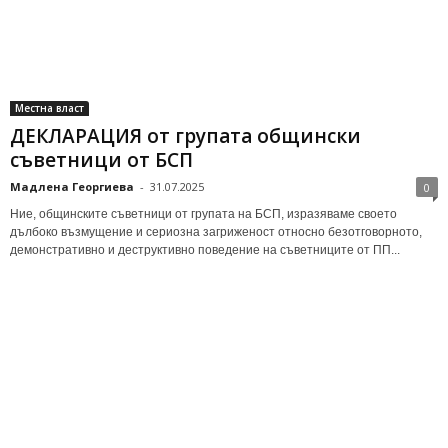
Местна власт
ДЕКЛАРАЦИЯ от групата общински
съветници от БСП
Мадлена Георгиева
-
31.07.2025
0
Ние, общинските съветници от групата на БСП, изразяваме своето
дълбоко възмущение и сериозна загриженост относно безотговорното,
демонстративно и деструктивно поведение на съветниците от ПП...