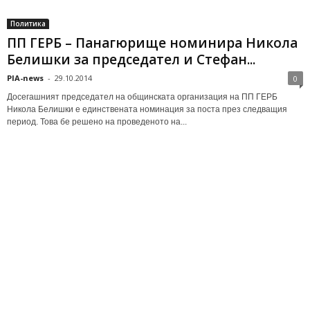
Политика
ПП ГЕРБ – Панагюрище номинира Никола
Белишки за председател и Стефан...
PIA-news
-
29.10.2014
0
Досегашният председател на общинската организация на ПП ГЕРБ
Никола Белишки е единствената номинация за поста през следващия
период. Това бе решено на проведеното на...