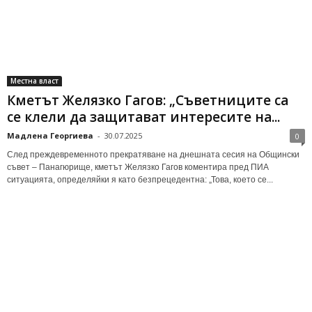
Местна власт
Кметът Желязко Гагов: „Съветниците са
се клели да защитават интересите на...
Мадлена Георгиева
-
30.07.2025
0
След преждевременното прекратяване на днешната сесия на Общински
съвет – Панагюрище, кметът Желязко Гагов коментира пред ПИА
ситуацията, определяйки я като безпрецедентна: „Това, което се...