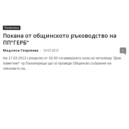
Политика
Покана от общинското ръководство на
ПП“ГЕРБ“
Мадлена Георгиева
-
10.03.2013
0
На 17.03.2013 г.(неделя) от 18.30 ч.в камерната зала на читалище "Дом-
паметник" -гр.Панагюрище ще се проведе Общинско събрание на
членовете на...