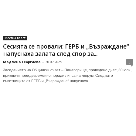
Местна власт
Сесията се провали: ГЕРБ и „Възраждане“
напуснаха залата след спор за...
Мадлена Георгиева
-
30.07.2025
0
Заседанието на Общински съвет – Панагюрище, проведено днес, 30 юли,
приключи преждевременно поради липса на кворум. След като
съветниците от ГЕРБ и „Възраждане“ напуснаха...