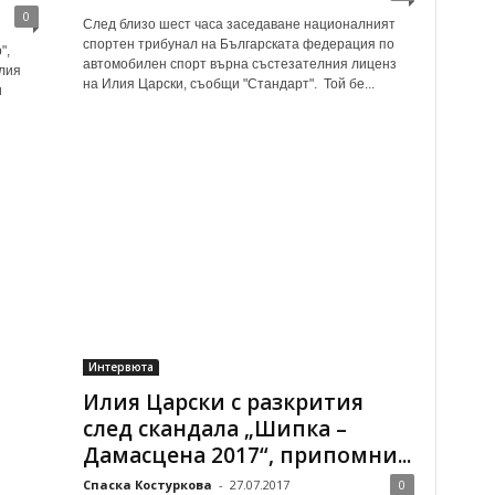
0
След близо шест часа заседаване националният
спортен трибунал на Българската федерация по
",
автомобилен спорт върна състезателния лиценз
лия
на Илия Царски, съобщи "Стандарт". Той бе...
и
Интервюта
Илия Царски с разкрития
след скандала „Шипка –
Дамасцена 2017“, припомни...
Спаска Костуркова
-
27.07.2017
0