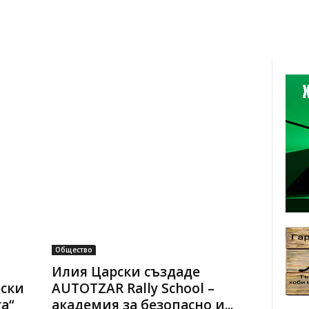
Общество
Илия Царски създаде
ски
AUTOTZAR Rally School –
а“
академия за безопасно и...