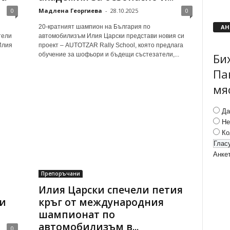
0
Мадлена Георгиева
-
28.10.2025
0
АН
20-кратният шампион на България по
тели
автомобилизъм Илия Царски представи новия си
Илия
проект – AUTOTZAR Rally School, която предлага
Би
обучение за шофьори и бъдещи състезатели,...
Па
мя
Да
Не
Ко
Анке
Препоръчани
Илия Царски спечели петия
ми
кръг от международния
шампионат по
автомобилизъм в...
0