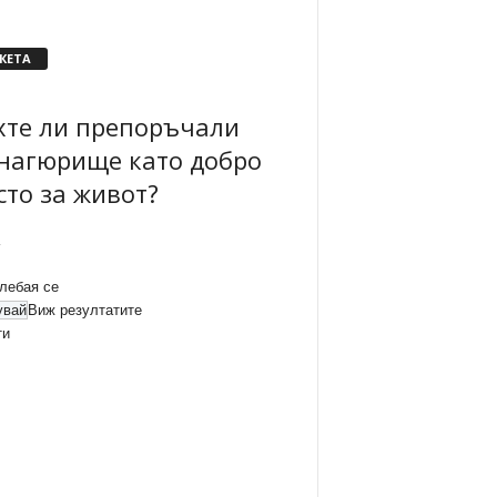
КЕТА
хте ли препоръчали
нагюрище като добро
сто за живот?
лебая се
Виж резултатите
ти