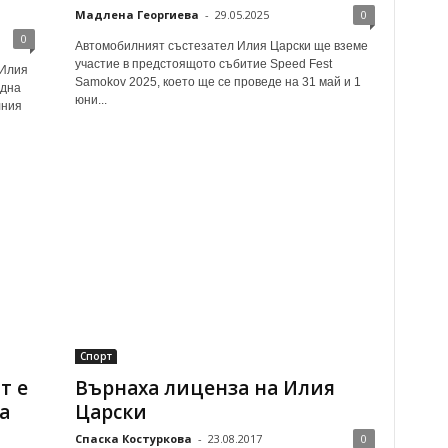
Мадлена Георгиева
-
29.05.2025
0
0
Автомобилният състезател Илия Царски ще вземе
участие в предстоящото събитие Speed Fest
 Илия
Samokov 2025, което ще се проведе на 31 май и 1
една
юни...
лния
Спорт
т е
Върнаха лиценза на Илия
а
Царски
Спаска Костуркова
-
23.08.2017
0