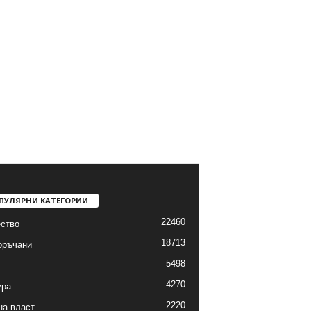
ПУЛЯРНИ КАТЕГОРИИ
22460
ство
18713
оръчани
5498
т
4270
ура
2220
на власт