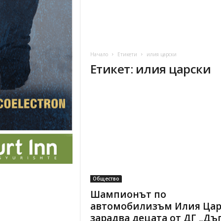
Начало
Етикети
илия царски
Етикет: илия царски
Общество
Шампионът по
автомобилизъм Илия Цар
зарадва децата от ДГ „Дъг