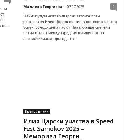
Мадлена Георгиева
-
07.07.2025
0
речи
 от
Най-титулуваният български автомобилен
ия
състезател Илия Царски постигна нов впечатляващ
но...
успех. 56-годишният ас от Панагюрище спечели
петия кръг от международния шампионат по
автомобилизъм, проведен в...
Препоръчани
Илия Царски участва в Speed
Fest Samokov 2025 –
Мемориал Георги...