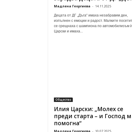
Мадлена Георгиева
-
14.11.2025
Децата от ДГ „Дъга“ имаха незабравим ден,
изпълнен с емоции и радост. Малките посети
се срещнаха с шампиона по автомобилизъм 
Царски и имаха...
Общество
Илия Царски: „Молех се
преди старта – и Господ 
помогна“
Мадлена Георгиева
-
10.07.2025