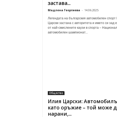
застава...
Мадлена Георгиева
-
14.06.2025
Легендата на българския автомобилен спорт
Царски застана с авторитета и името си зад 
от най-смислените каузи в спорта – Национа
автомобилен шампионат...
Общество
Илия Царски: Автомобилъ
като оръжие – той може д
нарани,...