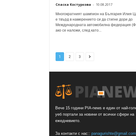
Спаска Костуркова
-
10.08.2017
Многократният шампион на България Илия Ц
е твърд в намерението си да стигне дори до
Международната автомобилна федерация (Ф
ако се наложи, след като...
1
2
3
Вече 15 години PIA-news е един от най-гол
уеб портали за новини от всички сфери на
ежедневието.
За контакти с нас::
panagurishte@gmail.com