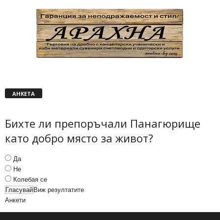
АНКЕТА
Бихте ли препоръчали Панагюрище
като добро място за живот?
Да
Не
Колебая се
Виж резултатите
Анкети