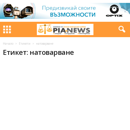
Начало
Етикети
натоварване
Етикет: натоварване