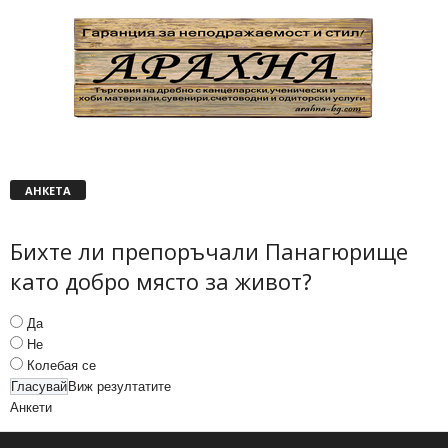
АНКЕТА
Бихте ли препоръчали Панагюрище
като добро място за живот?
Да
Не
Колебая се
Виж резултатите
Анкети