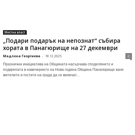
Местна власт
„Подари подарък на непознат“ събира
хората в Панагюрище на 27 декември
Мадлена Георгиева
-
18.12.2025
0
Празнична инициатива на Общината насърчава споделянето и
подкрепата в навечерието на Нова година Община Панагюрище кани
жителите и гостите на града да се включат...