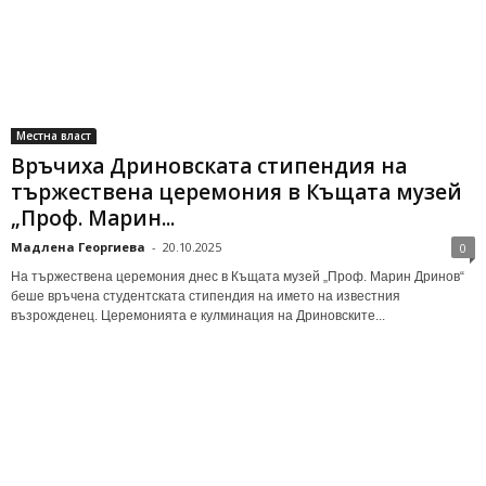
Местна власт
Връчиха Дриновската стипендия на
тържествена церемония в Къщата музей
„Проф. Марин...
Мадлена Георгиева
-
20.10.2025
0
На тържествена церемония днес в Къщата музей „Проф. Марин Дринов“
беше връчена студентската стипендия на името на известния
възрожденец. Церемонията е кулминация на Дриновските...