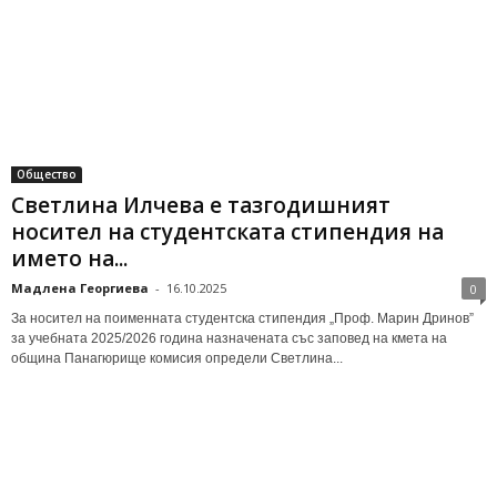
Общество
Светлина Илчева е тазгодишният
носител на студентската стипендия на
името на...
Мадлена Георгиева
-
16.10.2025
0
За носител на поименната студентска стипендия „Проф. Марин Дринов”
за учебната 2025/2026 година назначената със заповед на кмета на
община Панагюрище комисия определи Светлина...