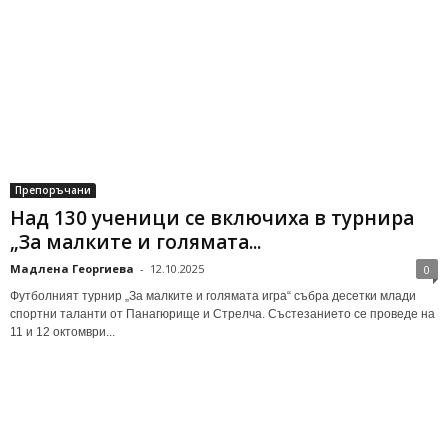
Препоръчани
Над 130 ученици се включиха в турнира
„За малките и голямата...
Мадлена Георгиева
-
12.10.2025
0
Футболният турнир „За малките и голямата игра“ събра десетки млади
спортни таланти от Панагюрище и Стрелча. Състезанието се проведе на
11 и 12 октомври...