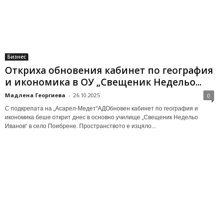
Бизнес
Откриха обновения кабинет по география
и икономика в ОУ „Свещеник Недельо...
Мадлена Георгиева
-
26.10.2025
0
С подкрепата на „Асарел-Медет“АДОбновен кабинет по география и
икономика беше открит днес в основно училище „Свещеник Недельо
Иванов“ в село Поибрене. Пространството е изцяло...