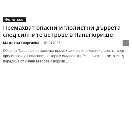
Местна власт
Премахват опасни иглолистни дървета
след силните ветрове в Панагюрище
Мадлена Георгиева
-
09.01.2026
0
Община Панагюрище започна премахване на иглолистни дървета, които
представляват опасност за хора и имущество. Решението е взето след
поредица от силни ветрове с пориви...