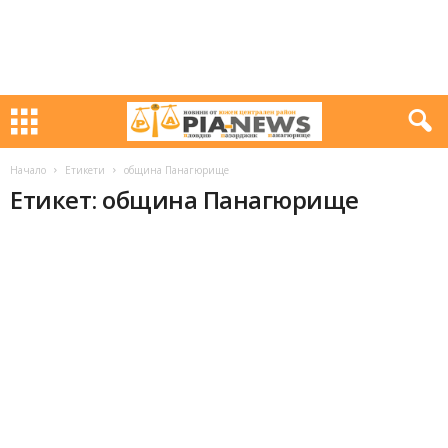
Начало
Етикети
община Панагюрище
Етикет: община Панагюрище