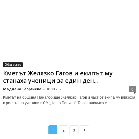
Общество
Кметът Желязко Гагов и екипът му
станаха ученици за един ден...
Мадлена Георгиева
-
10.10.2025
0
Кметът на община Панагюрище Желязко Гагов и част от екипа му влязоха
в ролята на ученици в СУ „Нешо Бончев“. Те се включиха с...
1
2
3