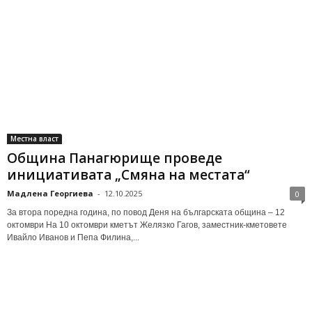
Местна власт
Община Панагюрище проведе
инициативата „Смяна на местата“
Мадлена Георгиева
-
12.10.2025
0
За втора поредна година, по повод Деня на българската община – 12
октомври На 10 октомври кметът Желязко Гагов, заместник-кметовете
Ивайло Иванов и Пепа Филина,...