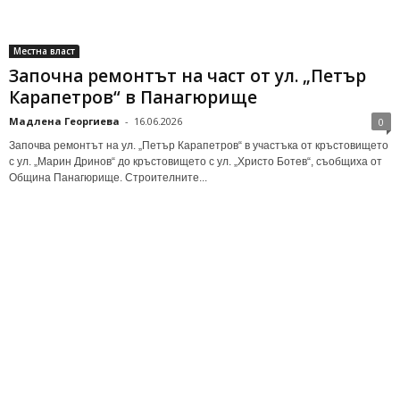
Местна власт
Започна ремонтът на част от ул. „Петър
Карапетров“ в Панагюрище
Мадлена Георгиева
-
16.06.2026
0
Започва ремонтът на ул. „Петър Карапетров“ в участъка от кръстовището
с ул. „Марин Дринов“ до кръстовището с ул. „Христо Ботев“, съобщиха от
Община Панагюрище. Строителните...