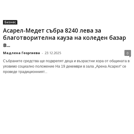
Бизнес
Асарел-Медет събра 8240 лева за
благотворителна кауза на коледен базар
в...
Мадлена Георгиева
-
23.12.2025
0
Събраните средства ще подкрепят деца и възрастни хора от общината в
уязвимо социално положение На 19 декември в зала „Арена Асарел“ се
проведе традиционният...