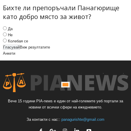
Бихте ли препоръчали Панагюрище
като добро място за живот?
Да
Не
Колебая се
Виж резултатите
Анкети
Вече 15 години PIA-news е един от най-големите уеб портали за
новини от всички сфери на ежедневието.
За контакти с нас::
panagurishte@gmail.com