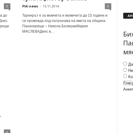
0
PIA-news
-
15.11.2014
0
АН
а до
Турнирът е за момчета и момичета да 15 години и
Днес
се провежда под патронажа на кмета на община
срещи
Панагюрище – Никола БелишкиМария
Би
МАСЛЕВАДнес в...
Па
мя
Да
Не
Ко
Анке
т
0