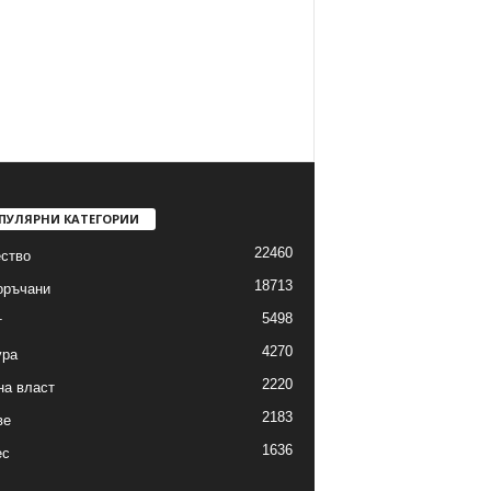
ПУЛЯРНИ КАТЕГОРИИ
22460
ство
18713
оръчани
5498
т
4270
ура
2220
на власт
2183
ве
1636
ес