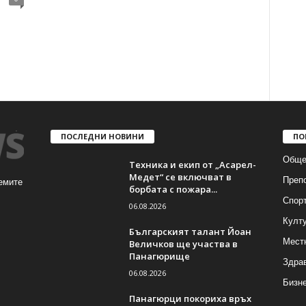
ПОСЛЕДНИ НОВИНИ
ПО
Обще
Техника и екип от „Асарел-
Медет“ се включват в
Преп
емите
борбата с пожара...
Спор
06.08.2026
Култ
Българският талант Йоан
Мест
Величков ще участва в
Панагюрище
Здра
06.08.2026
Бизн
Панагюрци покориха връх