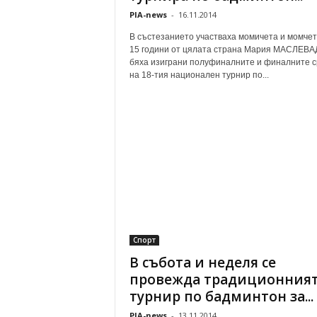
PIA-news
-
16.11.2014
В състезанието участваха момичета и момчет
15 години от цялата страна Мария МАСЛЕВА
бяха изиграни полуфиналните и финалните 
на 18-тия национален турнир по...
Спорт
В събота и неделя се
провежда традиционния
турнир по бадминтон за...
PIA-news
-
13.11.2014