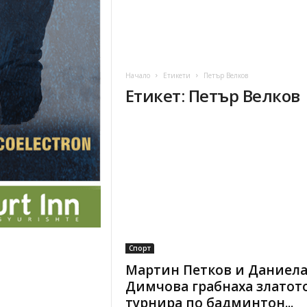
Начало
Етикети
Петър Велков
Етикет: Петър Велков
Спорт
Мартин Петков и Даниел
Димчова грабнаха златото
турнира по бадминтон...