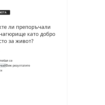
КЕТА
хте ли препоръчали
нагюрище като добро
сто за живот?
лебая се
Виж резултатите
ти