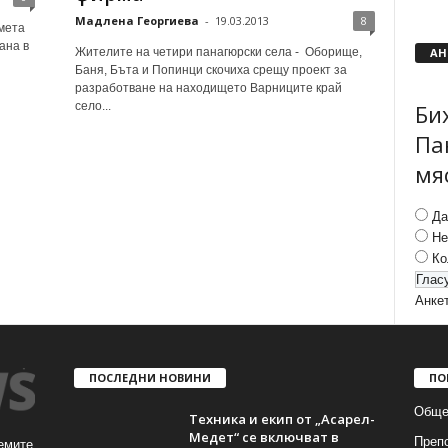
Мадлена Георгиева
-
19.03.2013
8
кмета
ана в
АН
Жителите на четири панагюрски села - Оборище,
Баня, Бъта и Попинци скочиха срещу проект за
разработване на находището Варниците край
Би
село...
Па
мя
Да
Не
Ко
Анке
ПОСЛЕДНИ НОВИНИ
ПО
Обще
Техника и екип от „Асарел-
Медет“ се включват в
Преп
емите