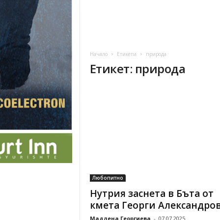
Начало
Етикети
природа
Етикет: природа
Любопитно
Нутрия заснета в Бъта от
кмета Георги Александро
Мадлена Георгиева
-
07.07.2025