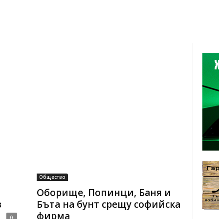
Общество
Оборище, Попинци, Баня и
в
Бъта на бунт срещу софийска
фирма
0