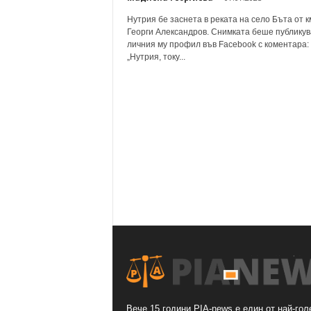
Нутрия бе заснета в реката на село Бъта от 
Георги Александров. Снимката беше публикув
личния му профил във Facebook с коментара:
„Нутрия, току...
Вече 15 години PIA-news е един от най-гол