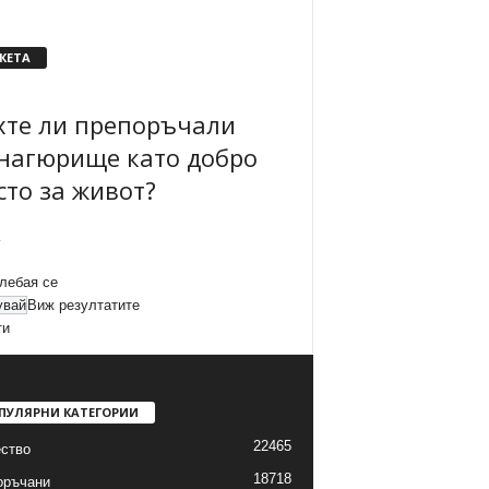
КЕТА
хте ли препоръчали
нагюрище като добро
сто за живот?
лебая се
Виж резултатите
ти
ПУЛЯРНИ КАТЕГОРИИ
22465
ство
18718
оръчани