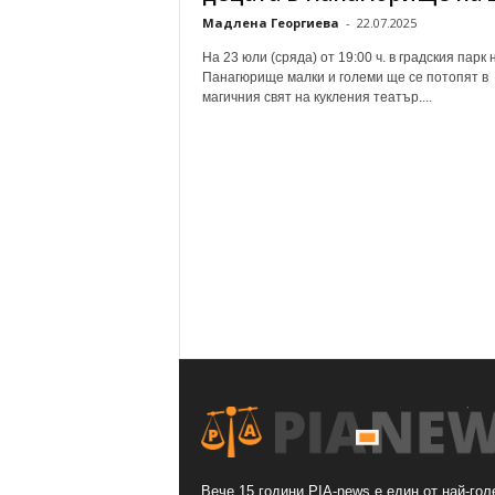
Мадлена Георгиева
-
22.07.2025
На 23 юли (сряда) от 19:00 ч. в градския парк 
Панагюрище малки и големи ще се потопят в
магичния свят на кукления театър....
Вече 15 години PIA-news е един от най-гол