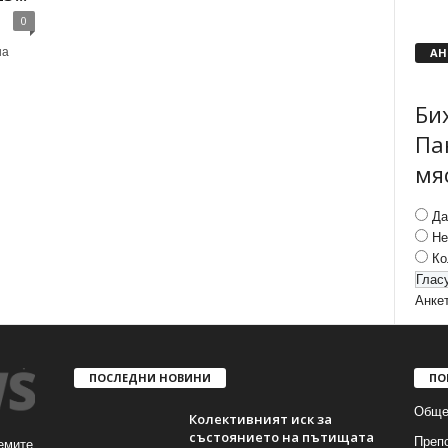
0
АН
на
Би
Па
мя
Да
Не
Ко
Анке
ПОСЛЕДНИ НОВИНИ
ПО
Обще
Колективният иск за
състоянието на пътищата
Преп
емите