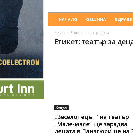
НАЧАЛО
ОБЩИНА
ЗДРАВЕ
Начало
Етикети
театър за деца
Етикет: театър за дец
Култура
„Веселопедът“ на театър
„Мале-мале“ ще зарадва
децата в Панагюрище на 23