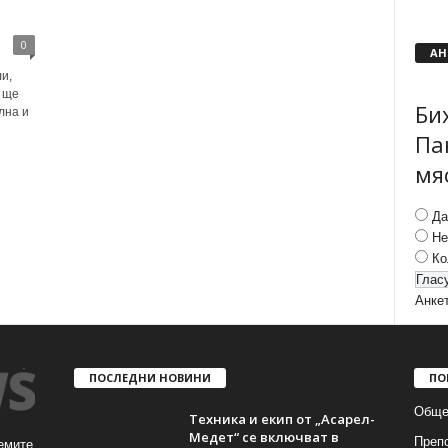
0
АН
и,
 ще
Би
лна и
Па
мя
Да
Не
Ко
Анке
ПОСЛЕДНИ НОВИНИ
ПО
Обще
Техника и екип от „Асарел-
Медет“ се включват в
Преп
емите