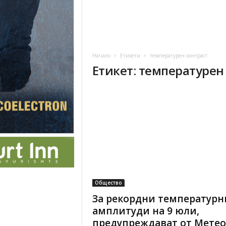
Начало
Етикети
температурен контраст
Етикет: температурен
Общество
За рекордни температурн
амплитуди на 9 юли,
предупреждават от Метео