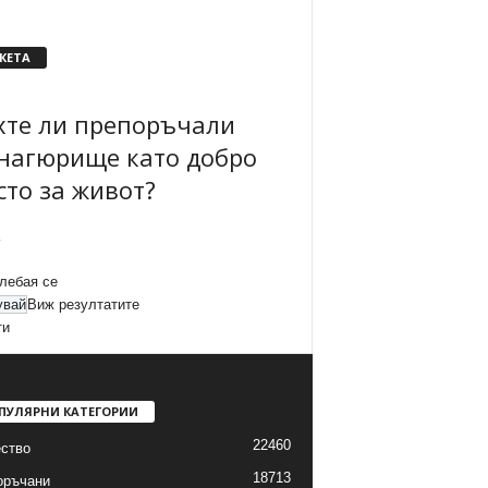
КЕТА
хте ли препоръчали
нагюрище като добро
сто за живот?
лебая се
Виж резултатите
ти
ПУЛЯРНИ КАТЕГОРИИ
22460
ство
18713
оръчани