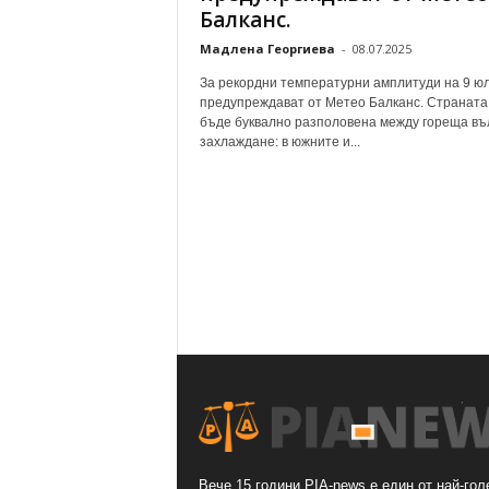
Балканс.
Мадлена Георгиева
-
08.07.2025
За рекордни температурни амплитуди на 9 юл
предупреждават от Метео Балканс. Страната
бъде буквално разполовена между гореща въ
захлаждане: в южните и...
Вече 15 години PIA-news е един от най-гол