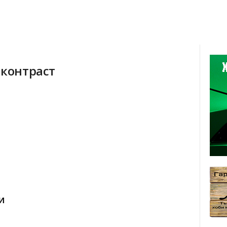
 контраст
и