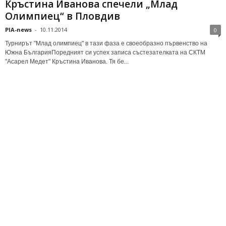
Кръстина Иванова спечели „Млад
Олимпиец“ в Пловдив
PIA-news
-
10.11.2014
0
Турнирът "Млад олимпиец" в тази фаза е своеобразно първенство на
Южна БългарияПоредният си успех записа състезателката на СКТМ
"Асарел Медет" Кръстина Иванова. Тя бе...