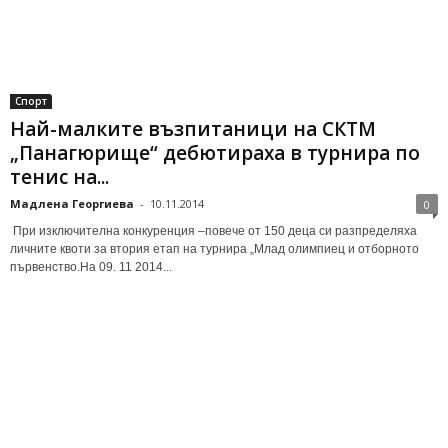
Спорт
Най-малките възпитаници на СКТМ
„Панагюрище“ дебютираха в турнира по
тенис на...
Мадлена Георгиева
-
10.11.2014
0
При изключителна конкуренция –повече от 150 деца си разпределяха
личните квоти за втория етап на турнира „Млад олимпиец и отборното
първенство.На 09. 11 2014...