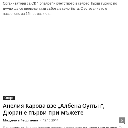
Организатори са СК “Топалов” и кметството в селотоПърви турнир по
джудо ще се проведе тази събота в село Бъта. Състезанието е
насрочено за 15 ноември от...
Спорт
Анелия Карова взе „Албена Оупън“,
Дюран е първи при мъжете
Мадлена Георгиева
-
12.10.2014
0