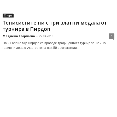
Спорт
Тенисистите ни с три златни медала от
турнира в Пирдоп
Мадлена Георгиева
-
22.04.2013
0
На 21 април в гр.Пирдоп се проведе традицонният турнир за 12 и 15
годишни деца с участието на над 50 състезатели...