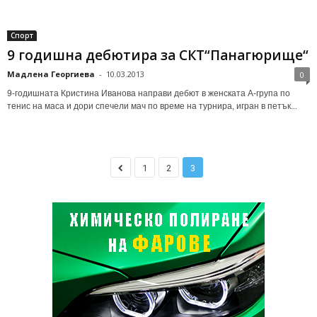
Спорт
9 годишна дебютира за СКТ“Панагюрище“
Мадлена Георгиева
-
10.03.2013
0
9-годишната Кристина Иванова направи дебют в женската А-група по
тенис на маса и дори спечели мач по време на турнира, игран в петък...
1
2
3