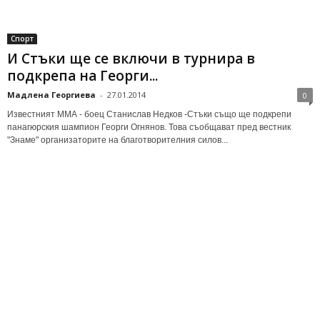
Спорт
И Стъки ще се включи в турнира в
подкрепа на Георги...
Мадлена Георгиева
-
27.01.2014
0
Известният ММА - боец Станислав Недков -Стъки също ще подкрепи
панагюрския шампион Георги Огнянов. Това съобщават пред вестник
"Знаме" организаторите на благотворителния силов...