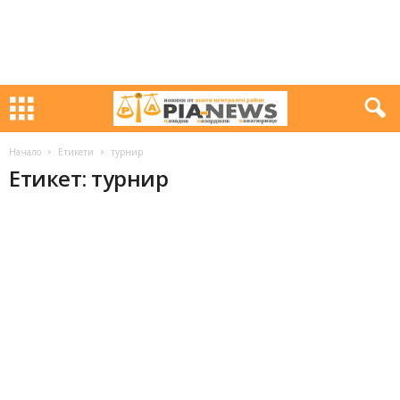
Начало
Етикети
турнир
Етикет: турнир