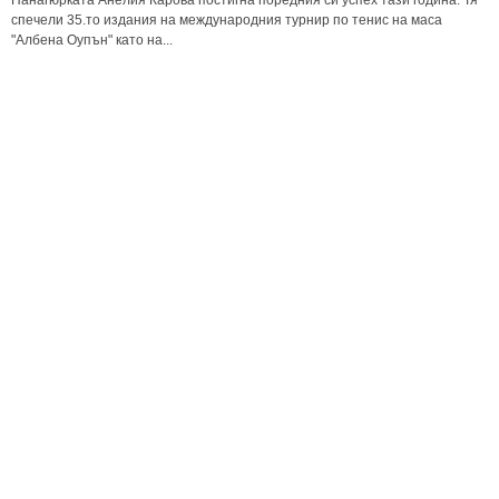
Панагюрката Анелия Карова постигна поредния си успех тази година. Тя
спечели 35.то издания на международния турнир по тенис на маса
"Албена Оупън" като на...