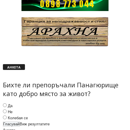
АНКЕТА
Бихте ли препоръчали Панагюрище
като добро място за живот?
Да
Не
Колебая се
Виж резултатите