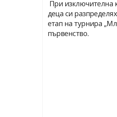
При изключителна к
деца си разпределях
етап на турнира „М
първенство.