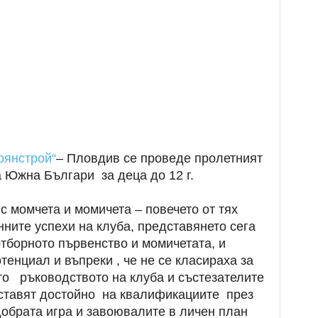
оянстрой“
– Пловдив се проведе пролетният
 Южна Българи за деца до 12 г.
с момчета и момичета – повечето от тях
ните успехи на клуба, представянето сега
отборното първенство и момичетата, и
тенциал и въпреки , че не се класираха за
то ръководството на клуба и състезателите
ставят достойно на квалификациите през
добрата игра и завоювалите в личен план