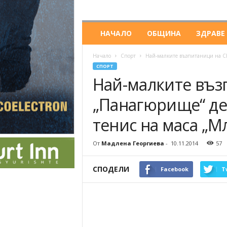
НАЧАЛО
ОБЩИНА
ЗДРАВЕ
Начало
Спорт
Най-малките възпитаници на СК
СПОРТ
Най-малките въз
„Панагюрище“ де
тенис на маса „
От
Мадлена Георгиева
-
10.11.2014
57
СПОДЕЛИ
Facebook
T