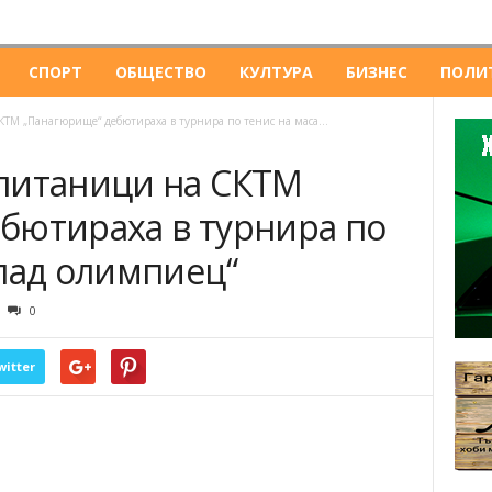
СПОРТ
ОБЩЕСТВО
КУЛТУРА
БИЗНЕС
ПОЛИ
ТМ „Панагюрище“ дебютираха в турнира по тенис на маса...
питаници на СКТМ
бютираха в турнира по
Млад олимпиец“
0
witter