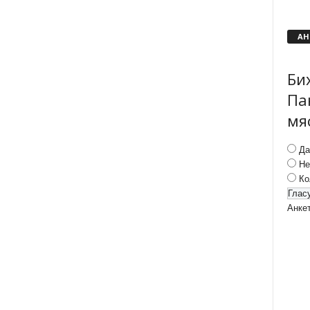
АН
Би
Па
мя
Да
Не
Ко
Анке