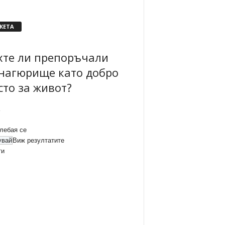
КЕТА
хте ли препоръчали
нагюрище като добро
сто за живот?
лебая се
Виж резултатите
ти