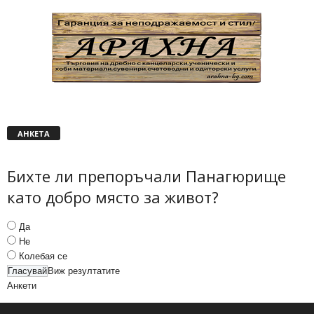
АНКЕТА
Бихте ли препоръчали Панагюрище
като добро място за живот?
Да
Не
Колебая се
Виж резултатите
Анкети