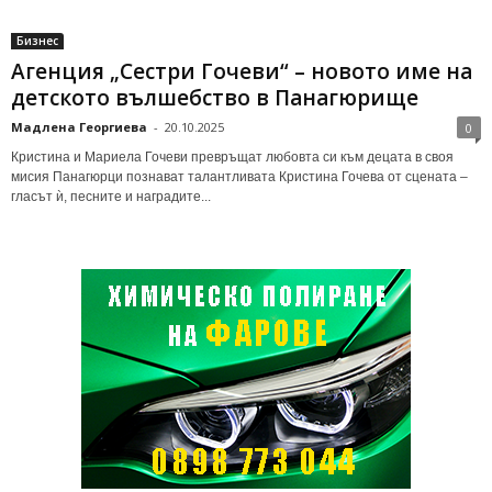
Бизнес
Агенция „Сестри Гочеви“ – новото име на
детското вълшебство в Панагюрище
Мадлена Георгиева
-
20.10.2025
0
Кристина и Мариела Гочеви превръщат любовта си към децата в своя
мисия Панагюрци познават талантливата Кристина Гочева от сцената –
гласът ѝ, песните и наградите...