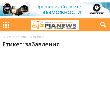
Начало
Етикети
забавления
Етикет: забавления