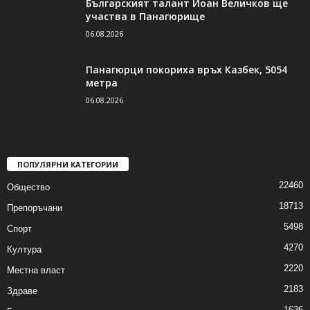
Българският талант Йоан Величков ще
участва в Панагюрище
06.08.2026
Панагюрци покориха връх Казбек, 5054
метра
06.08.2026
ПОПУЛЯРНИ КАТЕГОРИИ
22460
Общество
18713
Препоръчани
5498
Спорт
4270
Култура
2220
Местна власт
2183
Здраве
1636