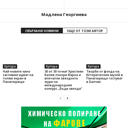
Мадлена Георгиева
СВЪРЗАНИ НОВИНИ
ОЩЕ ОТ ТОЗИ АВТОР
Култура
Култура
Култура
Най-новите кино
30 от 30 точки! Християн
Творби от фонда на
заглавия идват на
Балев покори Варна и
Историческия музей в
голям екран в
впечатли звездното
Панагюрище гостуват
Панагюрище
жури на
в Балчик
международния
конкурс „Бъди звезда“