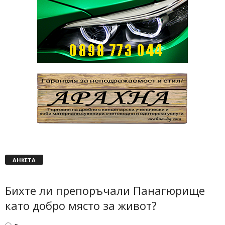
АНКЕТА
Бихте ли препоръчали Панагюрище
като добро място за живот?