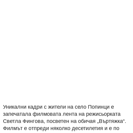
Уникални кадри с жители на село Попинци е
запечатала филмовата лента на режисьорката
Светла Фингова, посветен на обичая „Въртяжка“.
Филмът е отпреди няколко десетилетия и е по