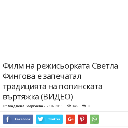
Филм на режисьорката Светла
Фингова е запечатал
традицията на попинската
въртяжка (ВИДЕО)
От
Мадлена Георгиева
-
23.02.2015
346
0
Facebook
Twitter