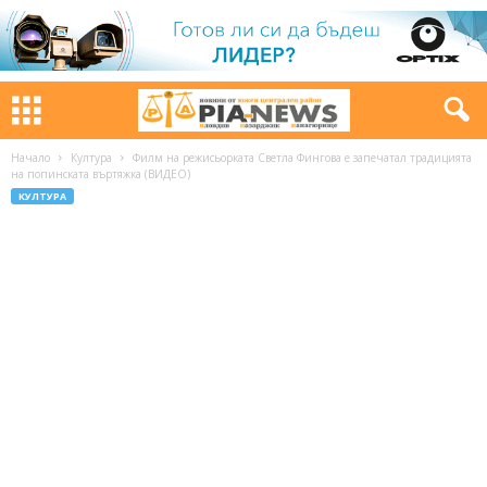
Начало
Култура
Филм на режисьорката Светла Фингова е запечатал традицията
на попинската въртяжка (ВИДЕО)
КУЛТУРА