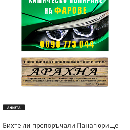
АНКЕТА
Бихте ли препоръчали Панагюрище