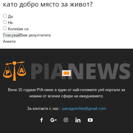
като добро място за живот?
Да
Не
Колебая се
Виж резултатите
Анкети
Вече 15 години PIA-news е един от най-големите уеб портали за
новини от всички сфери на ежедневието.
За контакти с нас::
panagurishte@gmail.com