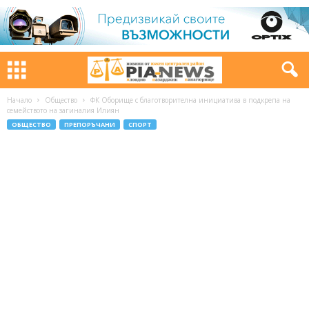
Начало
Общество
ФК Оборище с благотворителна инициатива в подкрепа на
семейството на загиналия Илиян
ОБЩЕСТВО
ПРЕПОРЪЧАНИ
СПОРТ