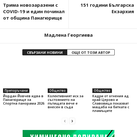
Tрима новозаразени с
151 години Българска
COVID-19 и един починал
Екзархия
от община Панагюрище
Мадлена Георгиева
СВЪРЗАНИ НОВИНИ
ОЩЕ ОТ ТОЗИ АВТОР
Препоръчани
Общество
Общество
Йордан Йовчев идва в
Колективният иск за
Кадри от огнения ад
Панагюрище за
състоянието на
край Церово и
Спортна панорама 2026
пътищата вече е
Славовица показват
внесен в съда
мащаба на битката с
пламъците