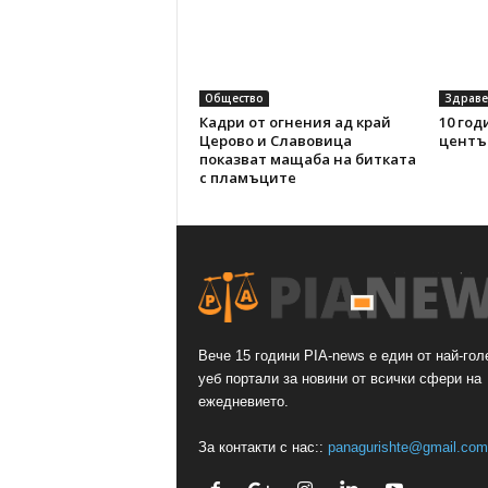
Общество
Здраве
Кадри от огнения ад край
10 го
Церово и Славовица
центъ
показват мащаба на битката
с пламъците
Вече 15 години PIA-news е един от най-гол
уеб портали за новини от всички сфери на
ежедневието.
За контакти с нас::
panagurishte@gmail.com