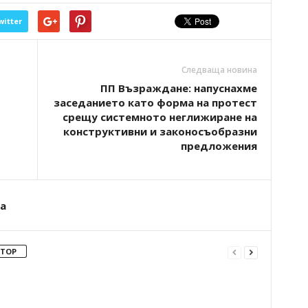
witter
Следваща новина
ПП Възраждане: напуснахме
заседанието като форма на протест
срещу системното неглижиране на
конструктивни и законосъобразни
предложения
а
ВТОР