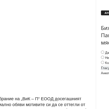
АН
Би
Па
мя
Да
Не
Ко
Анке
брание на „ВиК – П“ ЕООД досегашният
лно обяви мотивите си да се оттегли от