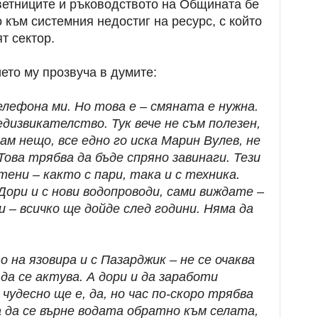
ветниците и ръководството на Общината бе
 към системния недостиг на ресурс, с който
т сектор.
ето му прозвуча в думите:
лефона ми. Но това е – смяната е нужна.
едизвикателство. Тук вече не съм полезен,
ам нещо, все едно го иска Марин Вулев, не
Това трябва да бъде спряно завинаги. Тези
ени – както с пари, така и с техника.
Дори и с нови водопроводи, сами виждате –
 – всичко ще дойде след години. Няма да
 на язовира и с Пазарджик – не се очаква
 да се актува. А дори и да заработи
удесно ще е, да, но час по-скоро трябва
 да се върне водата обратно към селата,