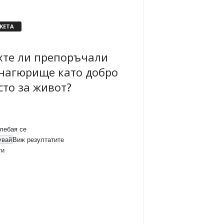
КЕТА
хте ли препоръчали
нагюрище като добро
сто за живот?
лебая се
Виж резултатите
ти