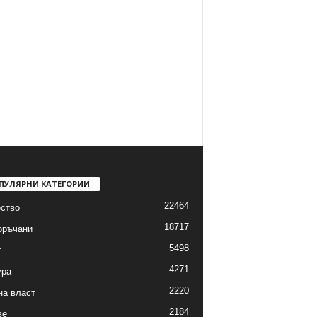
ПУЛЯРНИ КАТЕГОРИИ
22464
ство
18717
оръчани
5498
т
4271
ура
2220
на власт
2184
ве