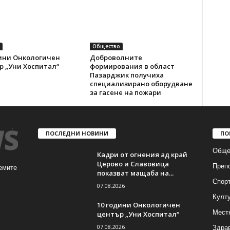
Общество
дини Онкологичен
Доброволните
р „Уни Хоспитал“
формирования в област
Пазарджик получиха
специализирано оборудване
за гасене на пожари
ПОСЛЕДНИ НОВИНИ
ПО
Обще
Кадри от огнения ад край
Церово и Славовица
Преп
емите
показват мащаба на...
Спор
07.08.2026
Култ
10 години Онкологичен
Мест
център „Уни Хоспитал“
07.08.2026
Здра