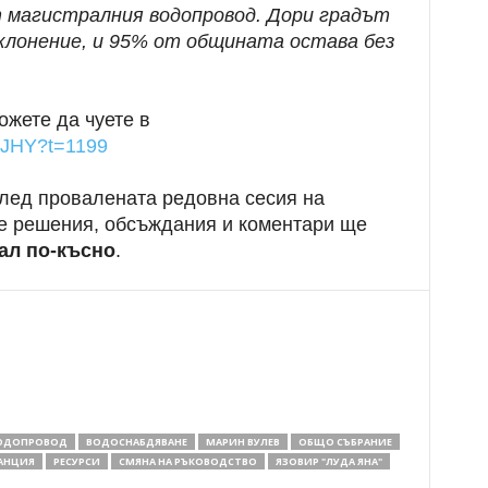
т магистралния водопровод. Дори градът
тклонение, и 95% от общината остава без
ожете да чуете в
beJHY?t=1199
лед провалената редовна сесия на
те решения, обсъждания и коментари ще
ал по-късно
.
ОДОПРОВОД
ВОДОСНАБДЯВАНЕ
МАРИН ВУЛЕВ
ОБЩО СЪБРАНИЕ
АНЦИЯ
РЕСУРСИ
СМЯНА НА РЪКОВОДСТВО
ЯЗОВИР "ЛУДА ЯНА"