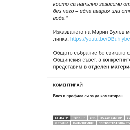
които са напълно зависими о
без него – една авария или о
вода.“
Изказването на Марин Вулев м
линка:
https://youtu.be/DBuhiy
Общото събрание бе свикано с
Общинския съвет, а конкретни
представим
в отделен матери
КОМЕНТИРАЙ
Влез в профила си за да коментираш
ЕТИКЕТИ
"ВИК-П"
ВИК
ВОДЕН СЕКТОР
В
ОСТАВКА
ПАНАГЮРИЩЕ
ПРЕЧИСТВАТЕЛНА СТ