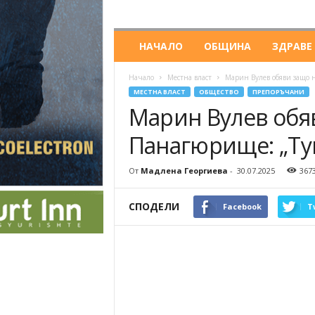
НАЧАЛО
ОБЩИНА
ЗДРАВЕ
Начало
Местна власт
Марин Вулев обяви защо н
МЕСТНА ВЛАСТ
ОБЩЕСТВО
ПРЕПОРЪЧАНИ
Марин Вулев обяв
Панагюрище: „Тук
От
Мадлена Георгиева
-
30.07.2025
367
СПОДЕЛИ
Facebook
T