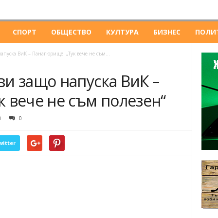
СПОРТ
ОБЩЕСТВО
КУЛТУРА
БИЗНЕС
ПОЛИ
апуска ВиК – Панагюрище: „Тук вече не съм...
и защо напуска ВиК –
 вече не съм полезен“
3
0
witter