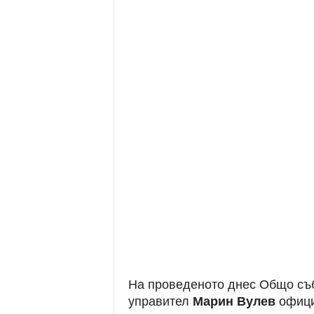
На проведеното днес Общо съ
управител
Марин Вулев
официа