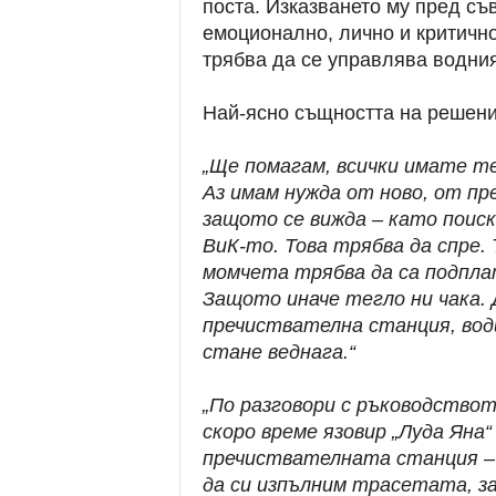
поста. Изказването му пред съ
емоционално, лично и критично
трябва да се управлява водния
Най-ясно същността на решени
„Ще помагам, всички имате те
Аз имам нужда от ново, от пр
защото се вижда – като поиск
ВиК-то. Това трябва да спре. 
момчета трябва да са подплат
Защото иначе тегло ни чака. 
пречиствателна станция, води
стане веднага.“
„По разговори с ръководството
скоро време язовир „Луда Яна“
пречиствателната станция – ч
да си изпълним трасетата, за