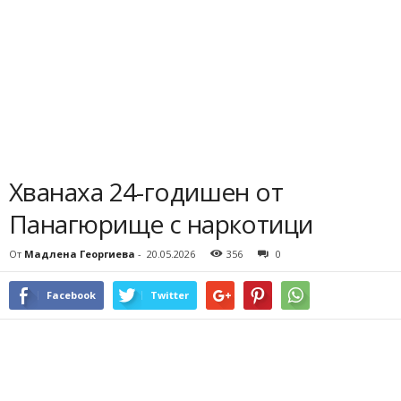
Хванаха 24-годишен от
Панагюрище с наркотици
От
Мадлена Георгиева
-
20.05.2026
356
0
Facebook
Twitter