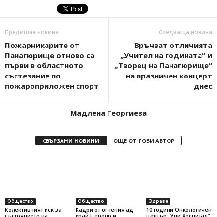
Предишна новина
Следваща новина
Пожарникарите от
Връчват отличията
Панагюрище отново са
„Учител на годината“ и
първи в областното
„Творец на Панагюрище“
състезание по
на празничен концерт
пожароприложен спорт
днес
Мадлена Георгиева
СВЪРЗАНИ НОВИНИ
ОЩЕ ОТ ТОЗИ АВТОР
Общество
Общество
Здраве
Колективният иск за
Кадри от огнения ад
10 години Онкологичен
състоянието на
край Церово и
център „Уни Хоспитал“