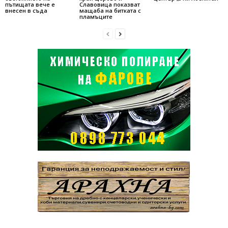
пътищата вече е
Славовица показват
внесен в съда
мащаба на битката с
пламъците