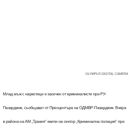
OLYMPUS DIGITAL CAMERA
Млад мъж с наркотици е засечен от криминалисти при РУ-
Пазарджик,
съобщават от Пресцентъра на ОДМВР-Пазарджик.
Вчера
в района на АМ „Тракия“ екипи на сектор „Криминална полиция“ при