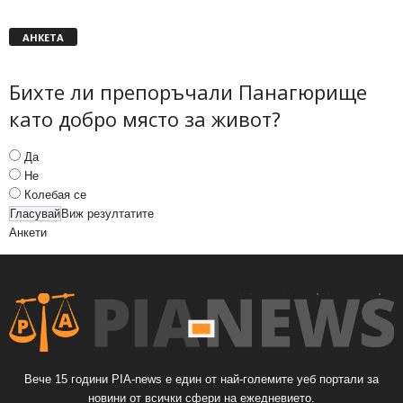
АНКЕТА
Бихте ли препоръчали Панагюрище
като добро място за живот?
Да
Не
Колебая се
Виж резултатите
Анкети
Вече 15 години PIA-news е един от най-големите уеб портали за
новини от всички сфери на ежедневието.