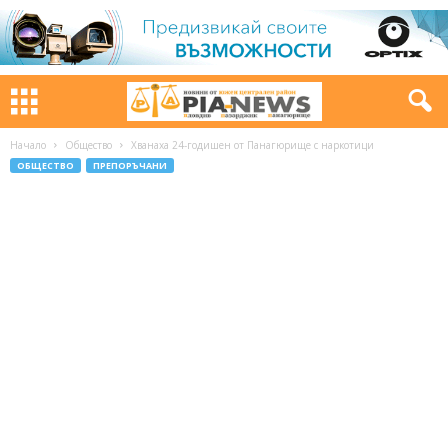
Начало
Общество
Хванаха 24-годишен от Панагюрище с наркотици
ОБЩЕСТВО
ПРЕПОРЪЧАНИ