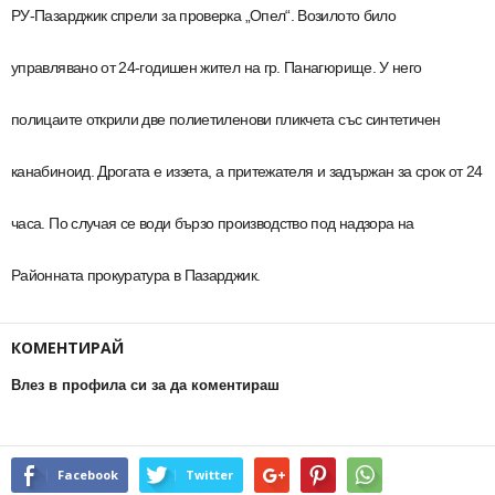
РУ-Пазарджик спрели за проверка „Опел“. Возилото било
управлявано от 24-годишен жител на гр. Панагюрище. У него
полицаите открили две полиетиленови пликчета със синтетичен
канабиноид. Дрогата е иззета, а притежателя и задържан за срок от 24
часа. По случая се води бързо производство под надзора на
Районната прокуратура в Пазарджик.
КОМЕНТИРАЙ
Влез в профила си за да коментираш
Facebook
Twitter