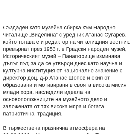
Създаден като музейна сбирка към Народно
читалище „Виделина“ с уредник Атанас Сугарев,
който тогава е и редактор на читалищния вестник,
превърнат през 1953 г. в Градски народен музей,
Историческият музей – Панагюрище изминава
дълъг път, за да се утвърди днес като научна и
културна институция от национално значение с
директор доц. д-р Атанас Шопов и екип от
образовани и мотивирани в своята висока мисия
млади хора, наследили идеала на
основоположниците на музейното дело и
заложената от тях висока мяра и богата
патриотична традиция.
В тържествена празнична атмосфера на