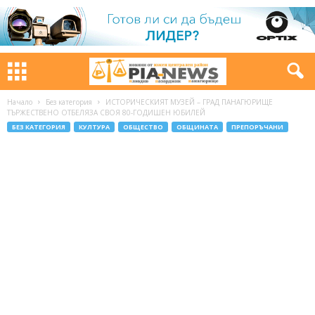
Начало
Без категория
ИСТОРИЧЕСКИЯТ МУЗЕЙ – ГРАД ПАНАГЮРИЩЕ
ТЪРЖЕСТВЕНО ОТБЕЛЯЗА СВОЯ 80-ГОДИШЕН ЮБИЛЕЙ
БЕЗ КАТЕГОРИЯ
КУЛТУРА
ОБЩЕСТВО
ОБЩИНАТА
ПРЕПОРЪЧАНИ