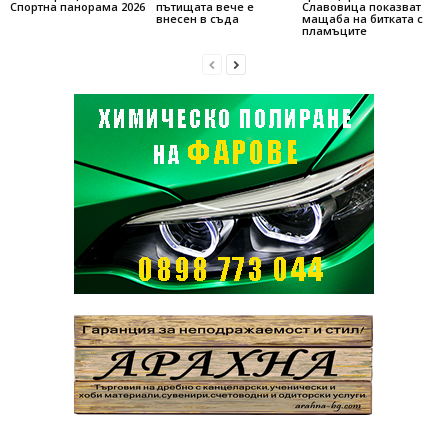
Спортна панорама 2026
пътищата вече е
Славовица показват
внесен в съда
мащаба на битката с
пламъците