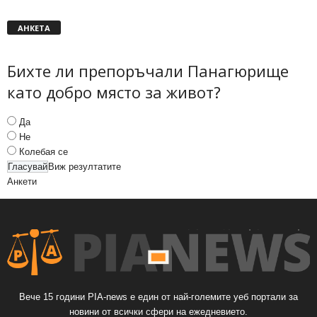
АНКЕТА
Бихте ли препоръчали Панагюрище
като добро място за живот?
Да
Не
Колебая се
Виж резултатите
Анкети
Вече 15 години PIA-news е един от най-големите уеб портали за
новини от всички сфери на ежедневието.