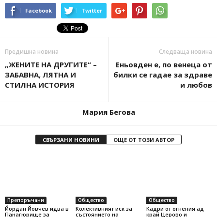
Facebook
Twitter
Предишна новина
Следваща новина
„ЖЕНИТЕ НА ДРУГИТЕ“ –
Еньовден е, по венеца от
ЗАБАВНА, ЛЯТНА И
билки се гадае за здраве
СТИЛНА ИСТОРИЯ
и любов
Мария Бегова
СВЪРЗАНИ НОВИНИ
ОЩЕ ОТ ТОЗИ АВТОР
Препоръчани
Общество
Общество
Йордан Йовчев идва в
Колективният иск за
Кадри от огнения ад
Панагюрище за
състоянието на
край Церово и