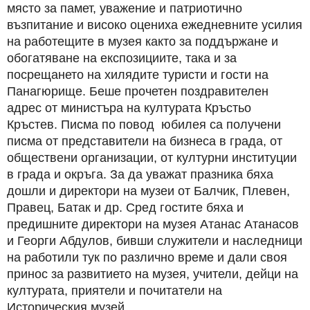
място за памет, уважение и патриотично
възпитание и високо оцениха ежедневните усилия
на работещите в музея както за поддържане и
обогатяване на експозициите, така и за
посрещането на хилядите туристи и гости на
Панагюрище. Беше прочетен поздравителен
адрес от министъра на културата Кръстьо
Кръстев. Писма по повод юбилея са получени
писма от представители на бизнеса в града, от
обществени организации, от културни институции
в града и окръга. За да уважат празника бяха
дошли и директори на музеи от Балчик, Плевен,
Правец, Батак и др. Сред гостите бяха и
предишните директори на музея Атанас Атанасов
и Георги Абдулов, бивши служители и наследници
на работили тук по различно време и дали своя
принос за развитието на музея, учители, дейци на
културата, приятели и почитатели на
Историческия музей.