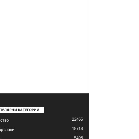
ПУЛЯРНИ КАТЕГОРИИ
22465
ство
18718
оръчани
5498
т