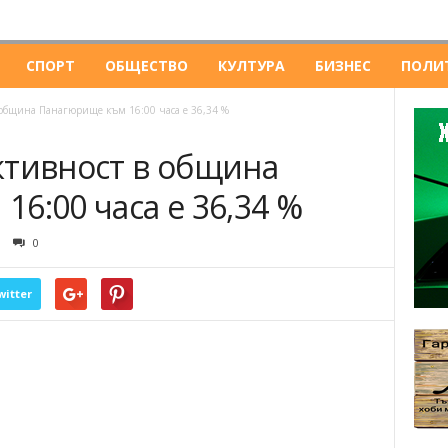
СПОРТ
ОБЩЕСТВО
КУЛТУРА
БИЗНЕС
ПОЛИ
 община Панагюрище към 16:00 часа е 36,34 %
ктивност в община
6:00 часа е 36,34 %
0
witter