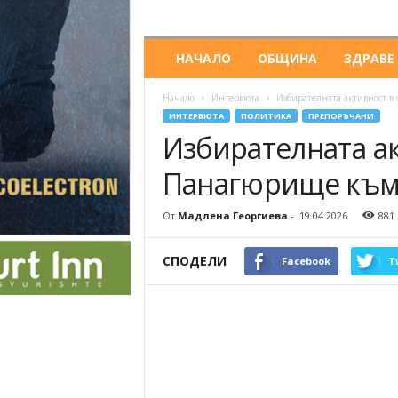
НАЧАЛО
ОБЩИНА
ЗДРАВЕ
Начало
Интервюта
Избирателната активност в
ИНТЕРВЮТА
ПОЛИТИКА
ПРЕПОРЪЧАНИ
Избирателната а
Панагюрище към 1
От
Мадлена Георгиева
-
19.04.2026
881
СПОДЕЛИ
Facebook
T