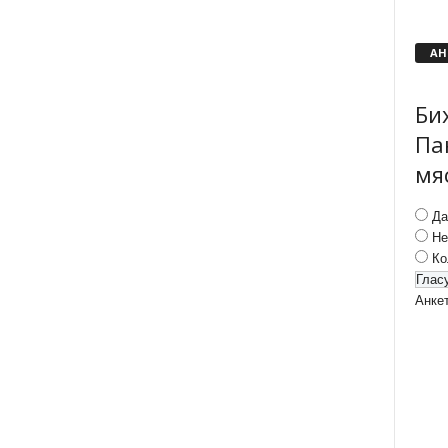
АН
Би
Па
мя
Да
Не
Ко
Анке