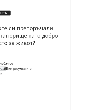
КЕТА
хте ли препоръчали
нагюрище като добро
сто за живот?
лебая се
Виж резултатите
ти