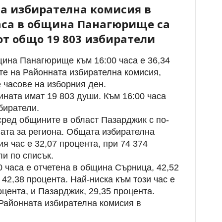
а избирателна комисия в
аса в община Панагюрище са
от общо 19 803 избиратели
щина Панагюрище към 16:00 часа е 36,34
те на Районната избирателна комисия,
 часове на изборния ден.
ината имат 19 803 души. Към 16:00 часа
биратели.
ред общините в област Пазарджик с по-
ната за региона. Общата избирателна
я час е 32,07 процента, при 74 374
ли по списък.
0 часа е отчетена в община Сърница, 42,52
42,38 процента. Най-ниска към този час е
оцента, и Пазарджик, 29,35 процента.
Районната избирателна комисия в