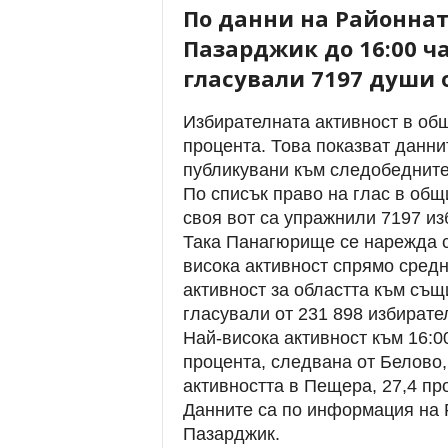
По данни на Районнат
Пазарджик до 16:00 ч
гласували 7197 души 
Избирателната активност в об
процента. Това показват данни
публикувани към следобедните
По списък право на глас в общ
своя вот са упражнили 7197 из
Така Панагюрище се нарежда с
висока активност спрямо сред
активност за областта към същи
гласували от 231 898 избирате
Най-висока активност към 16:0
процента, следвана от Белово, 
активността в Пещера, 27,4 пр
Данните са по информация на 
Пазарджик.