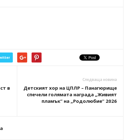
witter
Следваща новина
ст в
Детският хор на ЦПЛР – Панагюрище
спечели голямата награда „Живият
пламък“ на „Родолюбие“ 2026
а