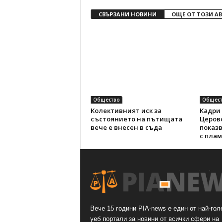
СВЪРЗАНИ НОВИНИ
ОЩЕ ОТ ТОЗИ А
Общество
Общест
Колективният иск за
Кадри 
състоянието на пътищата
Церов
вече е внесен в съда
показ
с пла
Вече 15 години PIA-news е един от най-гол
уеб портали за новини от всички сфери на