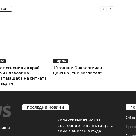
ВТОР
во
Здраве
от огнения ад край
10 години Онкологичен
о и Славовица
център „Уни Хоспитал“
ват мащаба на битката
мъците
ПОСЛЕДНИ НОВИНИ
ПО
Обще
Колективният иск за
състоянието на пътищата
Преп
емите
вече е внесен в съда
Спор