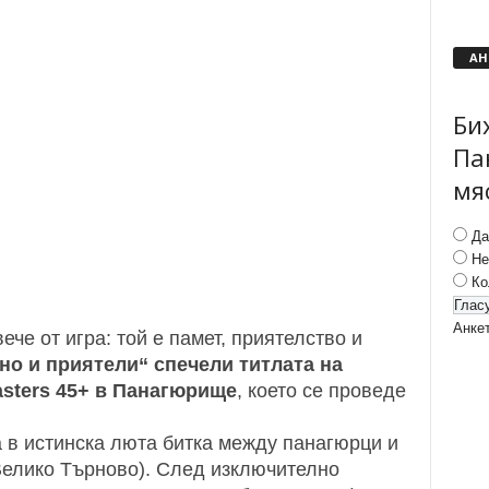
АН
Би
Па
мя
Да
Не
Ко
Анке
че от игра: той е памет, приятелство и
но и приятели“ спечели титлата на
sters 45+ в Панагюрище
, което се проведе
 в истинска люта битка между панагюрци и
Велико Търново)
. След изключително