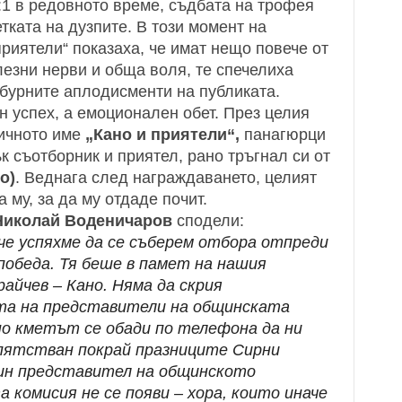
:1 в редовното време, съдбата на трофея
тката на дузпите. В този момент на
риятели“ показаха, че имат нещо повече от
лезни нерви и обща воля, те спечелиха
 бурните аплодисменти на публиката.
н успех, а емоционален обет. През целия
ичното име
„Кано и приятели“,
панагюрци
к съотборник и приятел, рано тръгнал си от
о)
.
Веднага след награждаването, целият
 му, за да му отдаде почит.
Николай Воденичаров
сподели:
че успяхме да се съберем отбора отпреди
 победа. Тя беше в памет на нашия
райчев – Кано.
Няма да скрия
та на представители на общинската
но кметът се обади по телефона да ни
епятстван покрай празниците Сирни
дин представител на общинското
 комисия не се появи – хора, които иначе