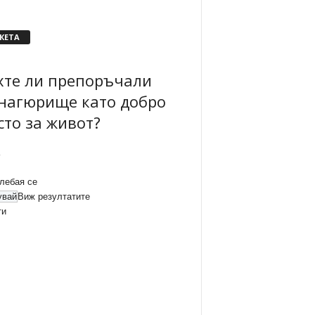
КЕТА
хте ли препоръчали
нагюрище като добро
сто за живот?
лебая се
Виж резултатите
ти