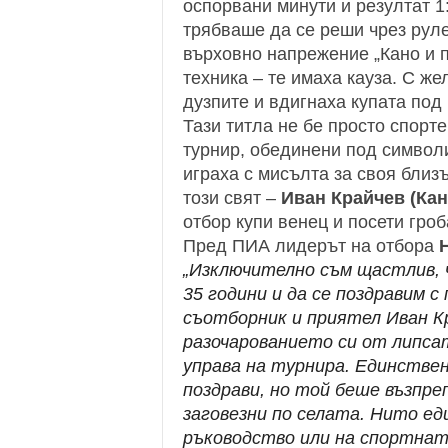
оспорвани минути и резултат 1
трябваше да се реши чрез руле
върховно напрежение „Кано и п
техника – те имаха кауза. С же
дузпите и вдигнаха купата под
Тази титла не бе просто спорте
турнир, обединени под символ
играха с мисълта за своя близъ
този свят –
Иван Крайчев (Кан
отбор купи венец и посети гроба
Пред ПИА лидерът на отбора
„Изключително съм щастлив, 
35 години и да се поздравим с
съотборник и приятел Иван К
разочарованието си от липса
управа на турнира. Единстве
поздрави, но той беше възпр
заговезни по селата. Нито е
ръководство или на спортната