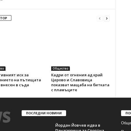
ВТОР
во
Общество
ивният иск за
Кадри от огнения ад край
янието на пътищата
Церово и Славовица
 внесен в съда
показват мащаба на битката
с пламъците
ПОСЛЕДНИ НОВИНИ
ПО
Обще
Йордан Йовчев идва в
Панагюрище за Спортна