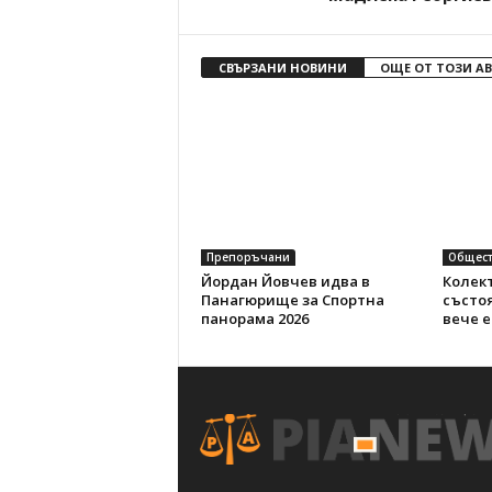
СВЪРЗАНИ НОВИНИ
ОЩЕ ОТ ТОЗИ А
Препоръчани
Общест
Йордан Йовчев идва в
Колект
Панагюрище за Спортна
състо
панорама 2026
вече е