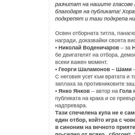
разчитат на нашите гласове п
благодаря на публиката! Хорат
подкрепят и тази подкрепа ни
Освен отборната титла, панаг
награди, доказвайки своята ви
•
Николай Воденичаров
– за
Н
бе двигателят на отбора, демо
всеки важен момент.
•
Георги Шаламонов – Шами
–
С неговия усет към вратата и 
заплаха за противниковите защ
•
Янко Янков
– автор на
Гола 
публиката на крака и се превъ
надпревара.
Тази спечелена купа не е сам
един отбор, който игра с чов
в синоним на вечното приятел
по-силно от всяко „сбогом“.