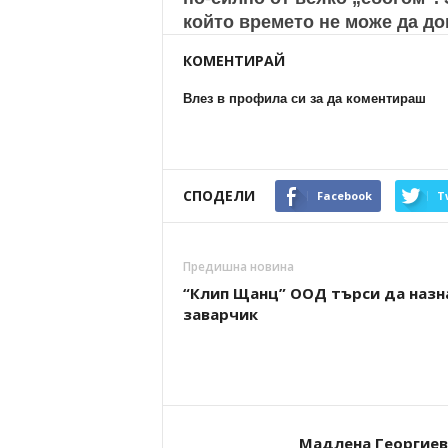
който времето не може да до
КОМЕНТИРАЙ
Влез в профила си за да коментираш
СПОДЕЛИ
Facebook
T
Предишна новина
“Клип Щанц” ООД търси да назн
заварчик
Мадлена Георгиев