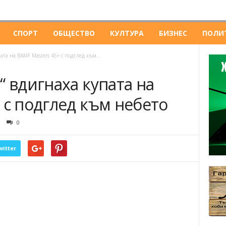
СПОРТ
ОБЩЕСТВО
КУЛТУРА
БИЗНЕС
ПОЛИ
ата на BAMF Masters 45+ с подглед към...
“ вдигнаха купата на
 с подглед към небето
0
witter