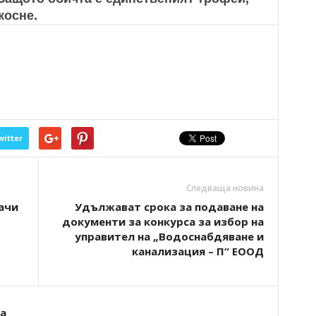
косне.
witter
Следваща новина
ачи
Удължават срока за подаване на
документи за конкурса за избор на
управител на „Водоснабдяване и
канализация – П“ ЕООД
а