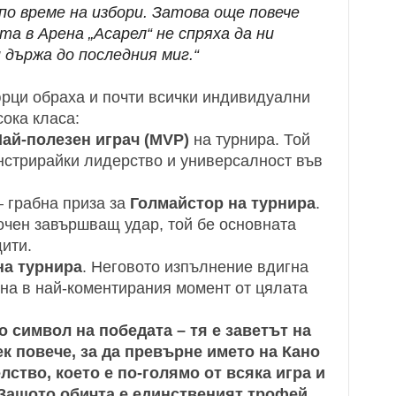
о време на избори. Затова още повече
а в Арена „Асарел“ не спряха да ни
 държа до последния миг.“
юрци обраха и почти всички индивидуални
сока класа
:
ай-полезен играч (MVP)
на турнира. Той
нстрирайки лидерство и универсалност във
 грабна приза за
Голмайстор на турнира
.
точен завършващ удар, той бе основната
ити.
на турнира
. Неговото изпълнение вдигна
рна в най-коментирания момент от цялата
о символ на победата – тя е заветът на
ек повече, за да превърне името на Кано
ство, което е по-голямо от всяка игра и
 Защото обичта е единственият трофей,