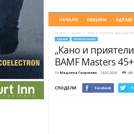
НАЧАЛО
ОБЩИНА
ЗДРАВЕ
Начало
Здраве
„Кано и приятели“ вдигнаха куп
ЗДРАВЕ
ПРЕПОРЪЧАНИ
„Кано и приятели
BAMF Masters 45+
От
Мадлена Георгиева
-
26.02.2026
648
СПОДЕЛИ
Facebook
T