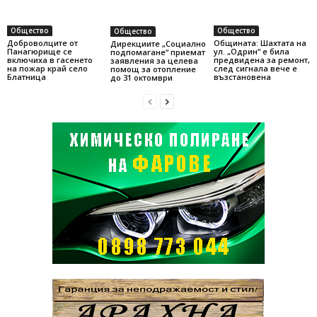
Общество
Общество
Общество
Доброволците от
Общината: Шахтата на
Дирекциите „Социално
Панагюрище се
ул. „Одрин“ е била
подпомагане“ приемат
включиха в гасенето
предвидена за ремонт,
заявления за целева
на пожар край село
след сигнала вече е
помощ за отопление
Блатница
възстановена
до 31 октомври