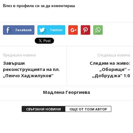
Влез в профила си за да коментираш
Facebook
Twitter
Предишна новина
Следваща новина
Завърши
Следим на живо:
реконструкцията на пл.
„Оборище“ –
„Пенчо Хаджилуков”
„Добруджа“ 1:0
Мадлена Георгиева
СВЪРЗАНИ НОВИНИ
ОЩЕ ОТ ТОЗИ АВТОР