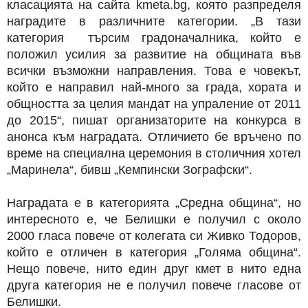
класацията на сайта kmeta.bg, която разпределя
наградите в различните категории. „В тази
категория търсим градоначалника, който е
положил усилия за развитие на общината във
всички възможни направления. Това е човекът,
който е направил най-много за града, хората и
общността за целия мандат на упраление от 2011
до 2015“, пишат организаторите на конкурса в
анонса към наградата. Отличието бе връчено по
време на специална церемония в столичния хотел
„Маринела“, бивш „Кемпински Зографски“.
Наградата е в категорията „Средна община“, но
интересното е, че Белишки е получил с около
2000 гласа повече от колегата си Живко Тодоров,
който е отличен в категория „Голяма община“.
Нещо повече, нито един друг кмет в нито една
друга категория не е получил повече гласове от
Белишки.