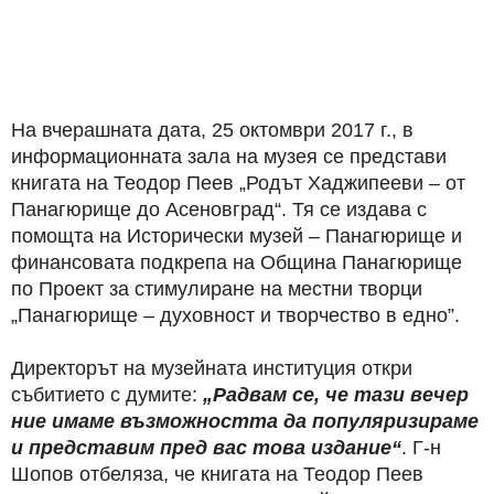
На вчерашната дата, 25 октомври 2017 г., в
информационната зала на музея се представи
книгата на Теодор Пеев „Родът Хаджипееви – от
Панагюрище до Асеновград“. Тя се издава с
помощта на Исторически музей – Панагюрище и
финансовата подкрепа на Община Панагюрище
по Проект за стимулиране на местни творци
„Панагюрище – духовност и творчество в едно”.
Директорът на музейната институция откри
събитието с думите:
„Радвам се, че тази вечер
ние имаме възможността да популяризираме
и пре
дставим пред вас това издание“
. Г-н
Шопов отбеляза, че книгата на Теодор Пеев