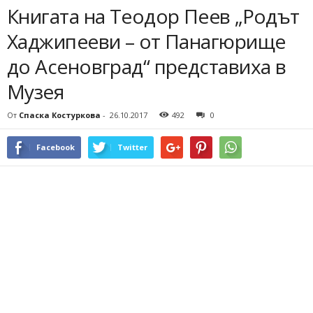
Книгата на Теодор Пеев „Родът
Хаджипееви – от Панагюрище
до Асеновград“ представиха в
Музея
От
Спаска Костуркова
-
26.10.2017
492
0
Facebook
Twitter