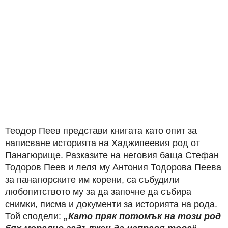
Теодор Пеев представи книгата като опит за
написване историята на Хаджипеевия род от
Панагюрище. Разказите на неговия баща Стефан
Тодоров Пеев и леля му Антония Тодорова Пеева
за панагюрските им корени, са събудили
любопитството му за да започне да събира
снимки, писма и документи за историята на рода.
Той сподели:
„Като пряк потомък на този род