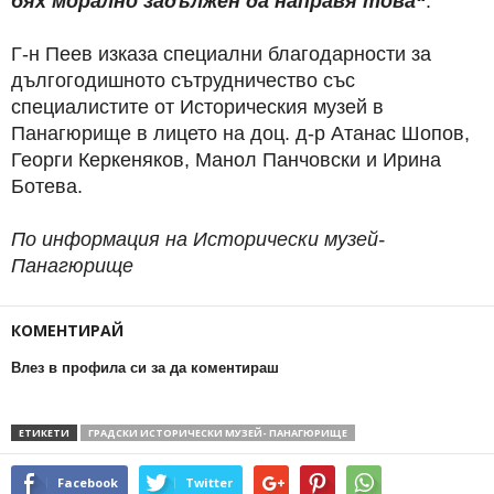
бях морално задължен да направя това“
.
Г-н Пеев изказа специални благодарности за
дългогодишното сътрудничество със
специалистите от Историческия музей в
Панагюрище в лицето на доц. д-р Атанас Шопов,
Георги Керкеняков, Манол Панчовски и Ирина
Ботева.
По информация на Исторически музей-
Панагюрище
КОМЕНТИРАЙ
Влез в профила си за да коментираш
ЕТИКЕТИ
ГРАДСКИ ИСТОРИЧЕСКИ МУЗЕЙ- ПАНАГЮРИЩЕ
Facebook
Twitter