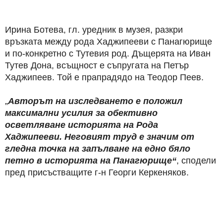
Ирина Ботева, гл. уредник в музея, разкри
връзката между рода Хаджипееви с Панагюрище
и по-конкретно с Тутевия род. Дъщерята на Иван
Тутев Дона, всъщност е съпругата на Петър
Хаджипеев. Той е прапрадядо на Теодор Пеев.
„
Авторът на изследването е положил
максимални усилия за обективно
осветляване историята на Рода
Хаджипееви. Неговият труд е значим от
гледна точка на запълване на едно бяло
петно в историята на Панагюрище“
, сподели
пред присъстващите г-н Георги Керкеняков.