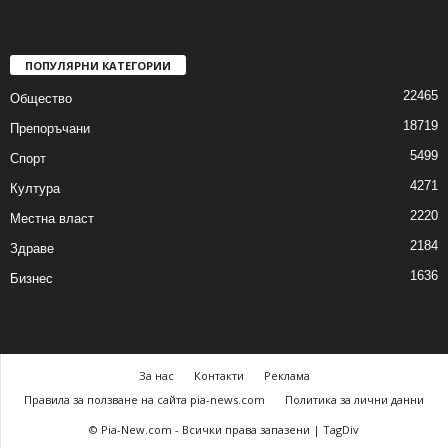
ПОПУЛЯРНИ КАТЕГОРИИ
22465
Общество
18719
Препоръчани
5499
Спорт
4271
Култура
2220
Местна власт
2184
Здраве
1636
Бизнес
За нас
Контакти
Реклама
Правила за ползване на сайта pia-news.com
Политика за лични данни
© Pia-New.com - Всички права запазени | TagDiv