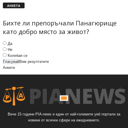
АНКЕТА
Бихте ли препоръчали Панагюрище
като добро място за живот?
Да
Не
Колебая се
Виж резултатите
Анкети
Вече 15 години PIA-news е един от най-големите уеб портали за
новини от всички сфери на ежедневието.