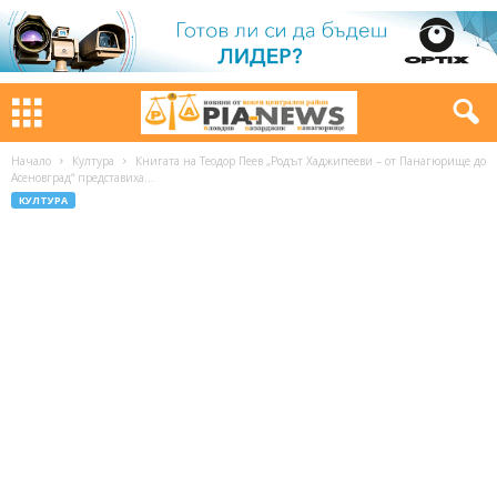
Начало
Култура
Книгата на Теодор Пеев „Родът Хаджипееви – от Панагюрище до
Асеновград“ представиха...
КУЛТУРА