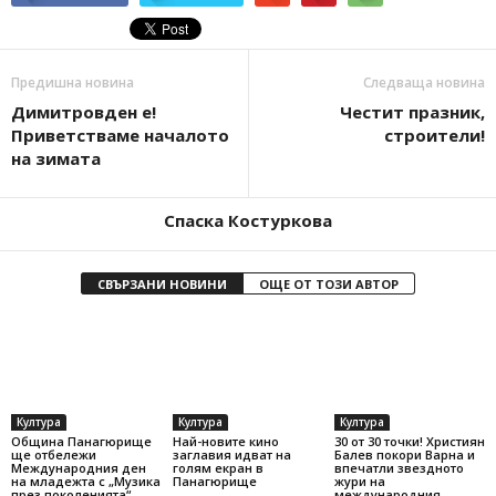
Предишна новина
Следваща новина
Димитровден е!
Честит празник,
Приветстваме началото
строители!
на зимата
Спаска Костуркова
СВЪРЗАНИ НОВИНИ
ОЩЕ ОТ ТОЗИ АВТОР
Култура
Култура
Култура
Община Панагюрище
Най-новите кино
30 от 30 точки! Християн
ще отбележи
заглавия идват на
Балев покори Варна и
Международния ден
голям екран в
впечатли звездното
на младежта с „Музика
Панагюрище
жури на
през поколенията“
международния