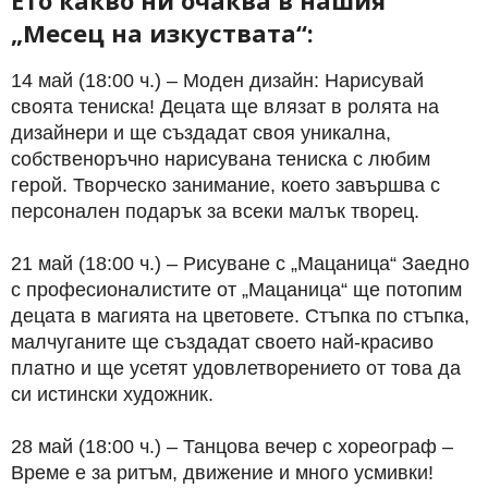
„Месец на изкуствата“:
14 май (18:00 ч.) – Моден дизайн: Нарисувай
своята тениска! Децата ще влязат в ролята на
дизайнери и ще създадат своя уникална,
собственоръчно нарисувана тениска с любим
герой. Творческо занимание, което завършва с
персонален подарък за всеки малък творец.
21 май (18:00 ч.) – Рисуване с „Мацаница“ Заедно
с професионалистите от „Мацаница“ ще потопим
децата в магията на цветовете. Стъпка по стъпка,
малчуганите ще създадат своето най-красиво
платно и ще усетят удовлетворението от това да
си истински художник.
28 май (18:00 ч.) – Танцова вечер с хореограф –
Време е за ритъм, движение и много усмивки!