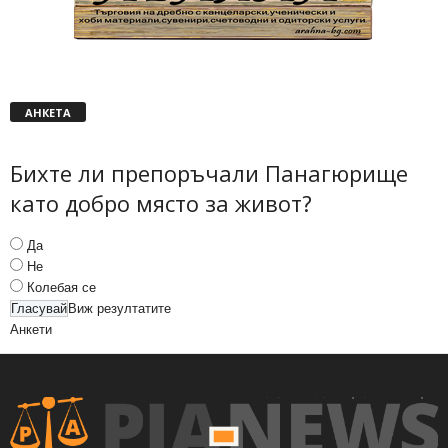
АНКЕТА
Бихте ли препоръчали Панагюрище
като добро място за живот?
Да
Не
Колебая се
Виж резултатите
Анкети