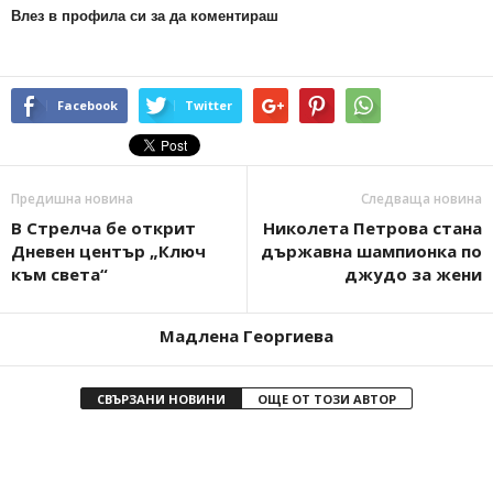
Влез в профила си за да коментираш
Facebook
Twitter
Предишна новина
Следваща новина
В Стрелча бе открит
Николета Петрова стана
Дневен център „Ключ
държавна шампионка по
към света“
джудо за жени
Мадлена Георгиева
СВЪРЗАНИ НОВИНИ
ОЩЕ ОТ ТОЗИ АВТОР