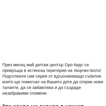
През месец май детски център Оро Кидс се
превръща в истинска територия на творчеството!
Подготвили сме серия от вдъхновяващи събития,
които ще помогнат на Вашето дете да открие нови
таланти, да се забавлява и да създаде
незабравими спомени.
Ето какво ни очаква в нашия