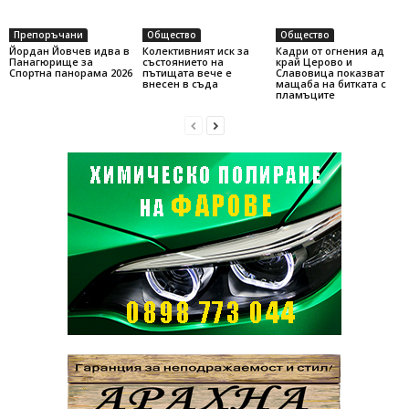
Препоръчани
Общество
Общество
Йордан Йовчев идва в
Колективният иск за
Кадри от огнения ад
Панагюрище за
състоянието на
край Церово и
Спортна панорама 2026
пътищата вече е
Славовица показват
внесен в съда
мащаба на битката с
пламъците