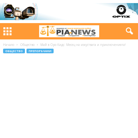
Начало
Общество
Май в Оро Кидс: Месец на изкуствата и приключенията!
ОБЩЕСТВО
ПРЕПОРЪЧАНИ