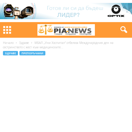
Начало
Здраве
МБАЛ „Уни Хоспитал“ отбеляза Международния ден на
сестринството с жест към медицинските...
ЗДРАВЕ
ПРЕПОРЪЧАНИ