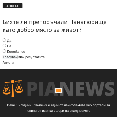
АНКЕТА
Бихте ли препоръчали Панагюрище
като добро място за живот?
Да
Не
Колебая се
Виж резултатите
Анкети
Вече 15 години PIA-news е един от най-големите уеб портали за
новини от всички сфери на ежедневието.