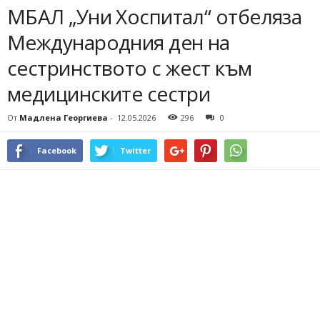
МБАЛ „Уни Хоспитал“ отбеляза
Международния ден на
сестринството с жест към
медицинските сестри
От
Мадлена Георгиева
-
12.05.2026
296
0
Facebook
Twitter