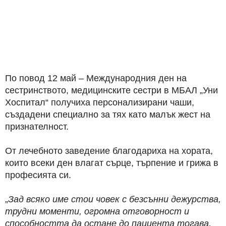
По повод 12 май – Международния ден на
сестринството, медицинските сестри в МБАЛ „Уни
Хоспитал“ получиха персонализирани чаши,
създадени специално за тях като малък жест на
признателност.
От лечебното заведение благодариха на хората,
които всеки ден влагат сърце, търпение и грижа в
професията си.
„
Зад всяко име стои човек с безсънни дежурства,
трудни моменти, огромна отговорност и
способността да остане до пациента тогава,