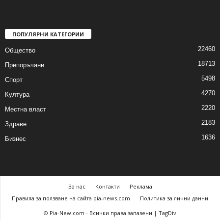
ПОПУЛЯРНИ КАТЕГОРИИ
22460
Общество
18713
Препоръчани
5498
Спорт
4270
Култура
2220
Местна власт
2183
Здраве
1636
Бизнес
За нас
Контакти
Реклама
Правила за ползване на сайта pia-news.com
Политика за лични данни
© Pia-New.com - Всички права запазени | TagDiv