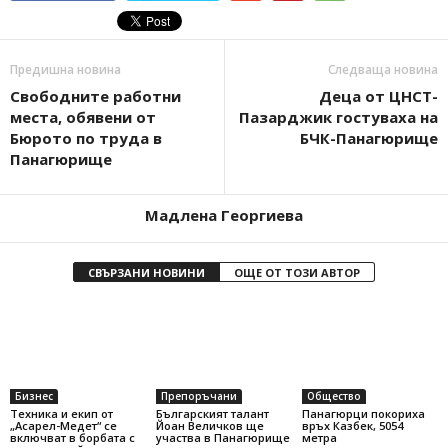
Предишна новина
Следваща новина
Свободните работни
Деца от ЦНСТ-
места, обявени от
Пазарджик гостуваха на
Бюрото по труда в
БЧК-Панагюрище
Панагюрище
Мадлена Георгиева
СВЪРЗАНИ НОВИНИ
ОЩЕ ОТ ТОЗИ АВТОР
Бизнес
Препоръчани
Общество
Техника и екип от
Българският талант
Панагюрци покориха
„Асарел-Медет“ се
Йоан Величков ще
връх Казбек, 5054
включват в борбата с
участва в Панагюрище
метра