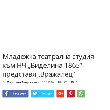
Младежка театрална студия
към НЧ „Виделина-1865“
представя „Вражалец“
От
Мадлена Георгиева
-
10.06.2026
177
0
Facebook
Twitter