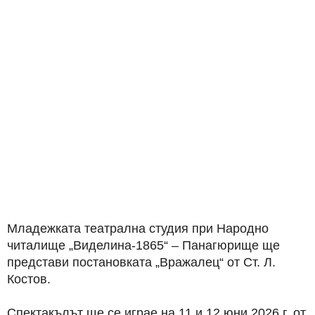
Младежката театрална студия при Народно
читалище „Виделина-1865“ – Панагюрище ще
представи постановката „Вражалец“ от Ст. Л.
Костов.
Спектакълът ще се играе на 11 и 12 юни 2026 г. от