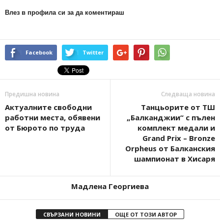
Влез в профила си за да коментираш
Facebook
Twitter
Предишна новина
Следваща новина
Актуалните свободни
Танцьорите от ТШ
работни места, обявени
„Балканджии“ с пълен
от Бюрото по труда
комплект медали и
Grand Prix – Bronze
Orpheus от Балканския
шампионат в Хисаря
Мадлена Георгиева
СВЪРЗАНИ НОВИНИ
ОЩЕ ОТ ТОЗИ АВТОР