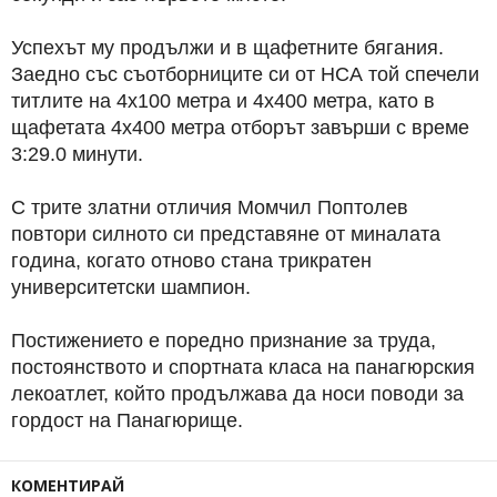
Успехът му продължи и в щафетните бягания.
Заедно със съотборниците си от НСА той спечели
титлите на 4х100 метра и 4х400 метра, като в
щафетата 4х400 метра отборът завърши с време
3:29.0 минути.
С трите златни отличия Момчил Поптолев
повтори силното си представяне от миналата
година, когато отново стана трикратен
университетски шампион.
Постижението е поредно признание за труда,
постоянството и спортната класа на панагюрския
лекоатлет, който продължава да носи поводи за
гордост на Панагюрище.
КОМЕНТИРАЙ