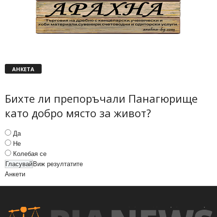
АНКЕТА
Бихте ли препоръчали Панагюрище
като добро място за живот?
Да
Не
Колебая се
Виж резултатите
Анкети