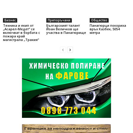
Бизнес
Препоръчани
Общество
Техника и екип от
Българският талант
Панагюрци покориха
„Асарел-Медет“ се
Йоан Величков ще
връх Казбек, 5054
включват в борбата с
участва в Панагюрище
метра
пожара край
магистрала „Тракия“