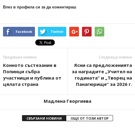
Влез в профила си за да коментираш
Facebook
Twitter
Предишна новина
Следваща новина
Конното състезание в
Ясни са предложенията
Попинци събра
за наградите „Учител на
участници и публика от
годината“ и „Творец на
цялата страна
Панагюрище“ за 2026 г.
Мадлена Георгиева
СВЪРЗАНИ НОВИНИ
ОЩЕ ОТ ТОЗИ АВТОР