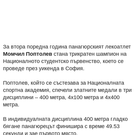
За втора поредна година панагюрският лекоатлет
Момчил Поптолев
стана трикратен шампион на
Националното студентско първенство, което се
проведе през уикенда в София.
Поптолев, който се състезава за Националната
спортна академия, спечели златните медали в три
дисциплини – 400 метра, 4х100 метра и 4х400
метра.
В индивидуалната дисциплина 400 метра гладко
бягане панагюрецът финишира с време 49.53
секунди и зае първото място.