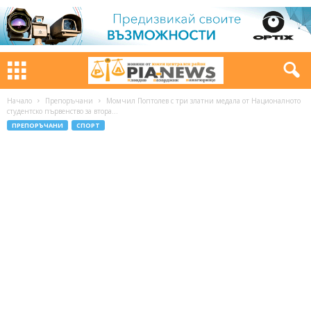
Начало
Препоръчани
Момчил Поптолев с три златни медала от Националното
студентско първенство за втора...
ПРЕПОРЪЧАНИ
СПОРТ