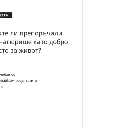
КЕТА
хте ли препоръчали
нагюрище като добро
сто за живот?
лебая се
Виж резултатите
ти