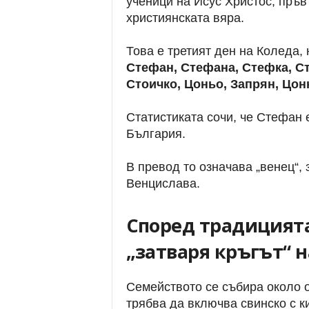
ученици на Исус Христос, пръв
християнската вяра.
Това е третият ден на Коледа,
Стефан, Стефана, Стефка, Ст
Стоичко, Цоньо, Запрян, Цон
Статистиката сочи, че Стефан 
България.
В превод то означава „венец“, 
Венцислава.
Според традицията
„затваря кръгът“ н
Семейството се събира около о
трябва да включва свинско с к