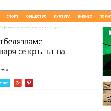
СПОРТ
ОБЩЕСТВО
КУЛТУРА
БИЗНЕС
ПОЛИ
Стефановден, затваря се кръгът на старата година
отбелязваме
варя се кръгът на
0
witter