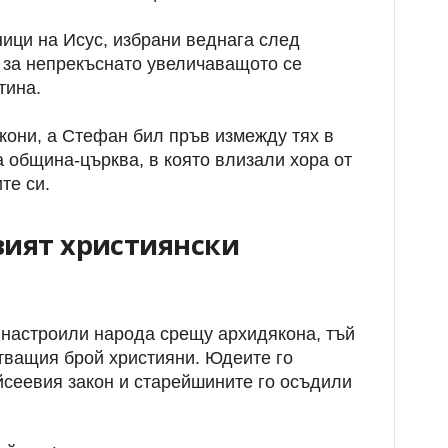
ици на Исус, избрани веднага след
т за непрекъснато увеличаващото се
тина.
кони, а Стефан бил пръв измежду тях в
 община-църква, в която влизали хора от
те си.
рвият християнски
настроили народа срещу архидякона, тъй
тващия брой християни. Юдеите го
йсеевия закон и старейшините го осъдили