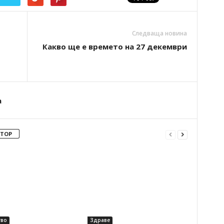
Следваща новина
Какво ще е времето на 27 декември
а
ВТОР
во
Здраве