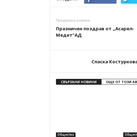
Предишна новина
Празничен поздрав от „Асарел-
Медет“АД
Спаска Костурков
СВЪРЗАНИ НОВИНИ
ОЩЕ ОТ ТОЗИ А
Общество
Общест