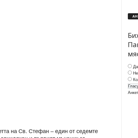
АН
Би
Па
мя
Да
Не
Ко
Анке
тта на Св. Стефан – един от седемте