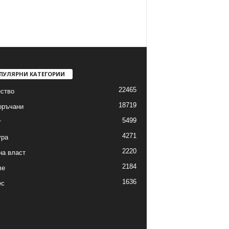
ПУЛЯРНИ КАТЕГОРИИ
22465
ство
18719
оръчани
5499
т
4271
ура
2220
на власт
2184
ве
1636
ес