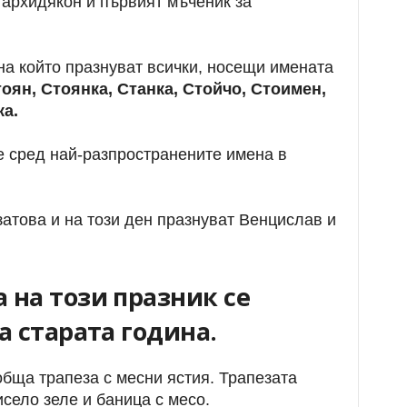
 архидякон и първият мъченик за
 на който празнуват всички, носещи имената
оян, Стоянка, Станка, Стойчо, Стоимен,
ка.
е сред най-разпространените имена в
затова и на този ден празнуват Венцислав и
 на този празник се
а старата година.
бща трапеза с месни ястия. Трапезата
исело зеле и баница с месо.