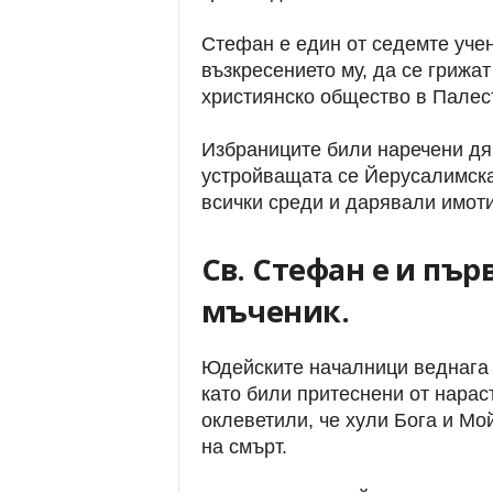
Стефан е един от седемте учен
възкресението му, да се грижа
християнско общество в Палес
Избраниците били наречени дя
устройващата се Йерусалимска
всички среди и дарявали имоти
Св. Стефан е и пъ
мъченик.
Юдейските началници веднага 
като били притеснени от нарас
оклеветили, че хули Бога и Мо
на смърт.