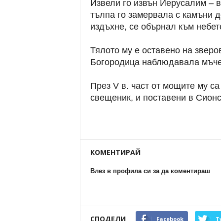
Извели го извън Йерусалим – 
тълпа го замервала с камъни д
издъхне, се обърнал към небето
Тялото му е оставено на зверо
Богородица наблюдавала мъчен
През V в. част от мощите му са
свещеник, и поставени в Сион
КОМЕНТИРАЙ
Влез в профила си за да коментираш
СПОДЕЛИ
Facebook
T