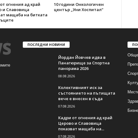
от огнения ад край
10 години Онкологичен
о и Славовица
център „Уни Хоспитал“
ват мащаба на битката
мъците
ПОСЛЕДНИ НОВИНИ
ПО
Обще
Йордан Йовчев идва в
Панагюрище за Спортна
Преп
емите
панорама 2026
Спор
08.08.2026
Култ
Колективният иск за
Мест
състоянието на пътищата
вече е внесен в съда
Здра
07.08.2026
Бизн
Кадри от огнения ад край
Церово и Славовица
показват мащаба на...
07.08.2026