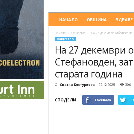
НАЧАЛО
ОБЩИНА
ЗДРАВЕ
Начало
Общество
На 27 декември отбелязваме 
ОБЩЕСТВО
На 27 декември 
Стефановден, зат
старата година
От
Спаска Костуркова
-
27.12.2025
306
СПОДЕЛИ
Facebook
T