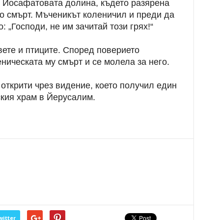
в Йосафатовата долина, където разярена
о смърт. Мъченикът коленичил и преди да
: „Господи, не им зачитай този грях!“
вете и птиците. Според поверието
ическата му смърт и се молела за него.
 открити чрез видение, което получил един
ския храм в Йерусалим.
witter