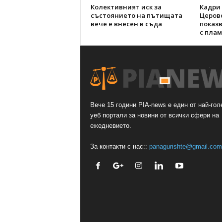
Колективният иск за
Кадри 
състоянието на пътищата
Церов
вече е внесен в съда
показ
с пла
Вече 15 години PIA-news е един от най-гол
уеб портали за новини от всички сфери на
ежедневието.
За контакти с нас::
panagurishte@gmail.com