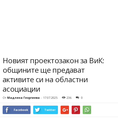
Новият проектозакон за ВиК:
общините ще предават
активите си на областни
асоциации
От
Мадлена Георгиева
-
17.07.2025
236
0
Facebook
Twitter