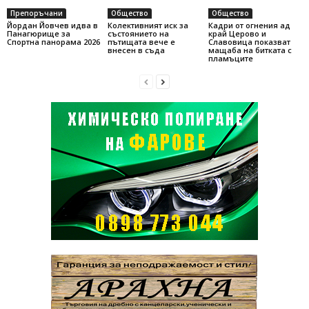
Препоръчани
Общество
Общество
Йордан Йовчев идва в
Колективният иск за
Кадри от огнения ад
Панагюрище за
състоянието на
край Церово и
Спортна панорама 2026
пътищата вече е
Славовица показват
внесен в съда
мащаба на битката с
пламъците