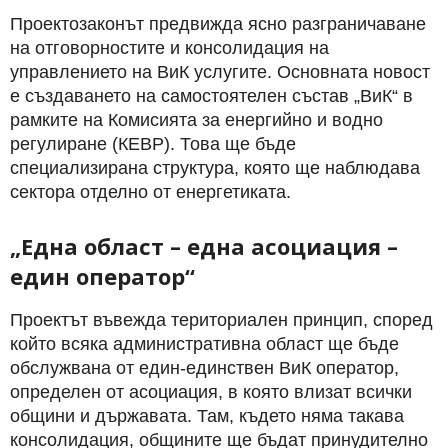
Проектозаконът предвижда ясно разграничаване
на отговорностите и консолидация на
управлението на ВиК услугите. Основната новост
е създаването на самостоятелен състав „ВиК“ в
рамките на Комисията за енергийно и водно
регулиране (КЕВР). Това ще бъде
специализирана структура, която ще наблюдава
сектора отделно от енергетиката.
„Една област – една асоциация –
един оператор“
Проектът въвежда териториален принцип, според
който всяка административна област ще бъде
обслужвана от един-единствен ВиК оператор,
определен от асоциация, в която влизат всички
общини и държавата. Там, където няма такава
консолидация, общините ще бъдат принудително