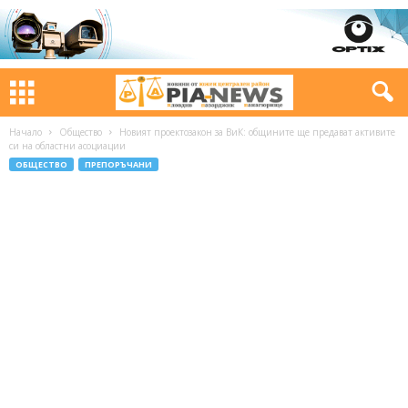
Начало
Общество
Новият проектозакон за ВиК: общините ще предават активите
си на областни асоциации
ОБЩЕСТВО
ПРЕПОРЪЧАНИ