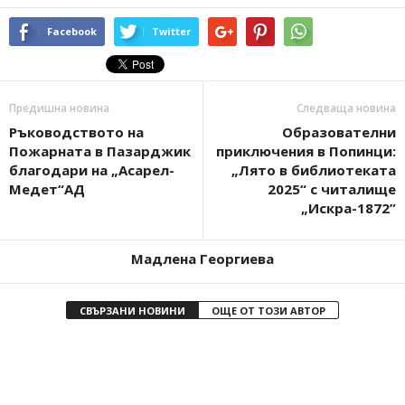
Facebook
Twitter
Предишна новина
Следваща новина
Ръководството на
Образователни
Пожарната в Пазарджик
приключения в Попинци:
благодари на „Асарел-
„Лято в библиотеката
Медет“АД
2025“ с читалище
„Искра-1872”
Мадлена Георгиева
СВЪРЗАНИ НОВИНИ
ОЩЕ ОТ ТОЗИ АВТОР