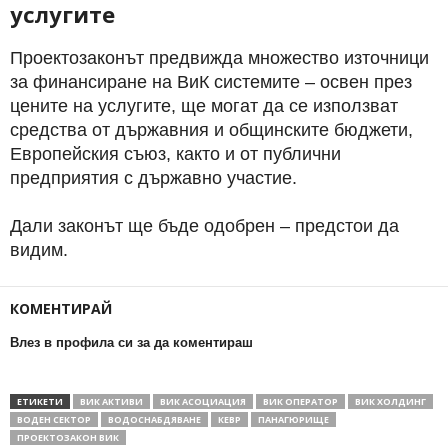
услугите
Проектозаконът предвижда множество източници
за финансиране на ВиК системите – освен през
цените на услугите, ще могат да се използват
средства от държавния и общинските бюджети,
Европейския съюз, както и от публични
предприятия с държавно участие.
Дали законът ще бъде одобрен – предстои да
видим.
КОМЕНТИРАЙ
Влез в профила си за да коментираш
ЕТИКЕТИ
ВИК АКТИВИ
ВИК АСОЦИАЦИЯ
ВИК ОПЕРАТОР
ВИК ХОЛДИНГ
ВОДЕН СЕКТОР
ВОДОСНАБДЯВАНЕ
КЕВР
ПАНАГЮРИЩЕ
ПРОЕКТОЗАКОН ВИК