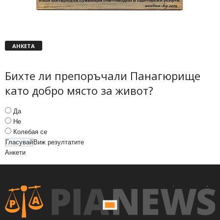
АНКЕТА
Бихте ли препоръчали Панагюрище
като добро място за живот?
Да
Не
Колебая се
Виж резултатите
Анкети