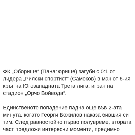
ФК „Оборище“ (Панагюрище) загуби с 0:1 от
лидера „Рилски спортист“ (Самоков) в мач от 6-ия
кръг на Югозападната Трета лига, игран на
стадион „Орчо Войвода“.
Единственото попадение падна още във 2-ата
минута, когато Георги Божилов наказа бившия си
тим. След равностойно първо полувреме, втората
част предложи интересни моменти, предимно