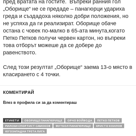
пред вратата на гостите. Въпреки ранния гол
„Оборище“ не се предаде – панагюрци удариха
греда и създадоха няколко добри положения, но
не успяха да ги реализират. Оборище обаче
остана с човек по-малко в 65-ата минута,когато
Петко Петков получи червен картон, но въпреки
това отборът можеше да се добере до
равенството.
След този резултат „Оборище“ заема 13-о място в
класирането с 4 точки.
КОМЕНТИРАЙ
Влез в профила си за да коментираш
ЕТИКЕТИ
ОБОРИЩЕ ПАНАГЮРИЩЕ
ОРЧО ВОЙВОДА
ПЕТКО ПЕТКОВ
РИЛСКИ СПОРТИСТ САМОКОВ
ФУТБОЛ ПАНАГЮРИЩЕ
ХРИСТО КОИЛОВ
ЮГОЗАПАДНА ТРЕТА ЛИГА