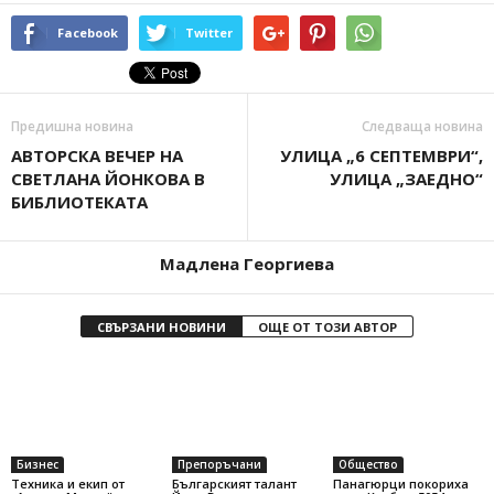
Facebook
Twitter
Предишна новина
Следваща новина
АВТОРСКА ВЕЧЕР НА
УЛИЦА „6 СЕПТЕМВРИ“,
СВЕТЛАНА ЙОНКОВА В
УЛИЦА „ЗАЕДНО“
БИБЛИОТЕКАТА
Мадлена Георгиева
СВЪРЗАНИ НОВИНИ
ОЩЕ ОТ ТОЗИ АВТОР
Бизнес
Препоръчани
Общество
Техника и екип от
Българският талант
Панагюрци покориха