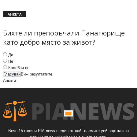
АНКЕТА
Бихте ли препоръчали Панагюрище
като добро място за живот?
Да
Не
Колебая се
Виж резултатите
Анкети
Вече 15 години PIA-news е един от най-големите уеб портали за