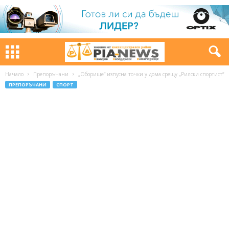
Начало
Препоръчани
„Оборище“ изпусна точки у дома срещу „Рилски спортист“
ПРЕПОРЪЧАНИ
СПОРТ