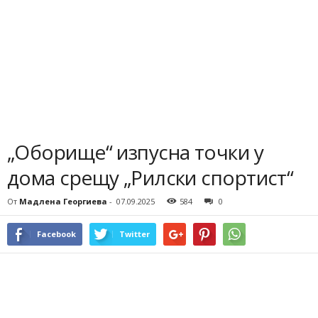
„Оборище“ изпусна точки у
дома срещу „Рилски спортист“
От
Мадлена Георгиева
-
07.09.2025
584
0
Facebook
Twitter