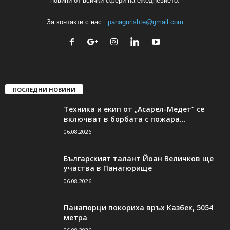
новини от всички сфери на ежедневието.
За контакти с нас::
panagurishte@gmail.com
ПОСЛЕДНИ НОВИНИ
Техника и екип от „Асарел-Медет“ се
включват в борбата с пожара...
06.08.2026
Българският талант Йоан Величков ще
участва в Панагюрище
06.08.2026
Панагюрци покориха връх Казбек, 5054
метра