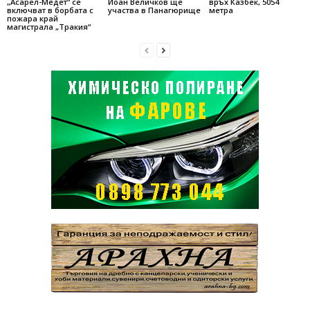
„Асарел-Медет“ се
Йоан Величков ще
връх Казбек, 5054
включват в борбата с
участва в Панагюрище
метра
пожара край
магистрала „Тракия“