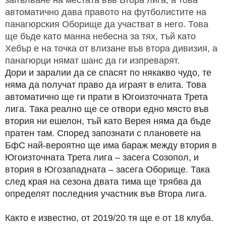
запълване на местата във Втора лига, а това
автоматично дава правото на футболистите на
панагюрския Оборище да участват в него. Това
ще бъде като манна небесна за тях, тъй като
Хебър е на точка от влизане във втора дивизия, а
панагюрци нямат шанс да ги изпреварят.
Дори и заралии да се спасят по някакво чудо, те
няма да получат право да играят в елита. Това
автоматично ще ги прати в Югоизточната Трета
лига. Така реално ще се отвори едно място във
втория ни ешелон, тъй като Верея няма да бъде
пратен там. Според запознати с плановете на
БфС най-вероятно ще има бараж между втория в
Югоизточната Трета лига – засега Созопол, и
втория в Югозападната – засега Оборище. Така
след края на сезона двата тима ще трябва да
определят последния участник във Втора лига.
Както е известно, от 2019/20 тя ще е от 18 клуба.