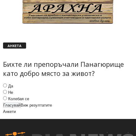
АНКЕТА
Бихте ли препоръчали Панагюрище
като добро място за живот?
Да
Не
Колебая се
Виж резултатите
Анкети