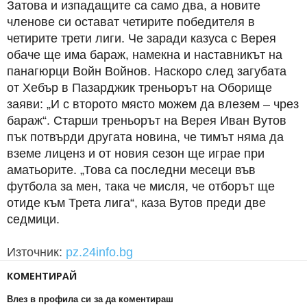
Затова и изпадащите са само два, а новите
членове си остават четирите победителя в
четирите трети лиги. Че заради казуса с Верея
обаче ще има бараж, намекна и наставникът на
панагюрци Войн Войнов. Наскоро след загубата
от Хебър в Пазарджик треньорът на Оборище
заяви: „И с второто място можем да влезем – чрез
бараж“. Старши треньорът на Верея Иван Вутов
пък потвърди другата новина, че тимът няма да
вземе лиценз и от новия сезон ще играе при
аматьорите. „Това са последни месеци във
футбола за мен, така че мисля, че отборът ще
отиде към Трета лига“, каза Вутов преди две
седмици.
Източник:
pz.24info.bg
КОМЕНТИРАЙ
Влез в профила си за да коментираш