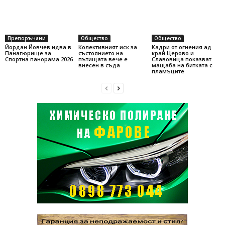
Препоръчани
Общество
Общество
Йордан Йовчев идва в
Колективният иск за
Кадри от огнения ад
Панагюрище за
състоянието на
край Церово и
Спортна панорама 2026
пътищата вече е
Славовица показват
внесен в съда
мащаба на битката с
пламъците