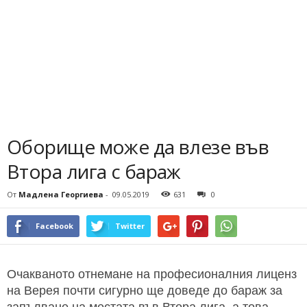
Оборище може да влезе във
Втора лига с бараж
От
Мадлена Георгиева
-
09.05.2019
631
0
Facebook
Twitter
Очакваното отнемане на професионалния лиценз
на Верея почти сигурно ще доведе до бараж за