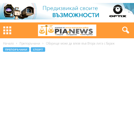
Начало
Препоръчани
Оборище може да влезе във Втора лига с бараж
ПРЕПОРЪЧАНИ
СПОРТ