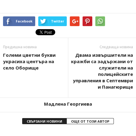
Facebook
Twitter
Предишна новина
Следваща новина
Големи цветни букви
Двама извършители на
украсиха центъра на
кражби са задържани от
село Оборище
служители на
полицейските
управления в Септември
и Панагюрище
Мадлена Георгиева
СВЪРЗАНИ НОВИНИ
ОЩЕ ОТ ТОЗИ АВТОР