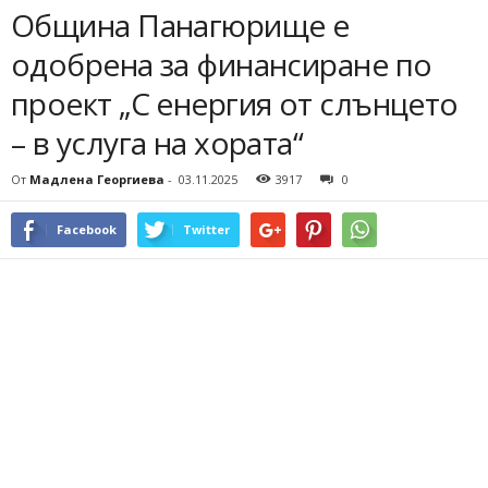
Община Панагюрище e
одобрена за финансиране по
проект „С енергия от слънцето
– в услуга на хората“
От
Мадлена Георгиева
-
03.11.2025
3917
0
Facebook
Twitter