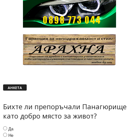
АНКЕТА
Бихте ли препоръчали Панагюрище
като добро място за живот?
Да
Не