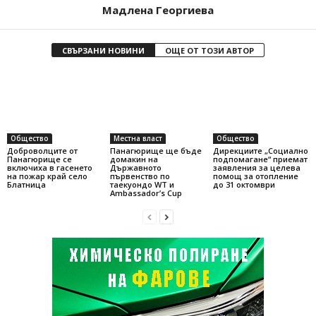
Мадлена Георгиева
СВЪРЗАНИ НОВИНИ
ОЩЕ ОТ ТОЗИ АВТОР
Общество
Местна власт
Общество
Доброволците от
Панагюрище ще бъде
Дирекциите „Социално
Панагюрище се
домакин на
подпомагане“ приемат
включиха в гасенето
Държавното
заявления за целева
на пожар край село
първенство по
помощ за отопление
Блатница
таекуондо WT и
до 31 октомври
Ambassador’s Cup