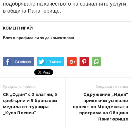
подобряване на качеството на социалните услуги
в община Панагюрище.
КОМЕНТИРАЙ
Влез в профила си за да коментираш
Facebook
Twitter
Предишна новина
Следваща новина
СК „Один“ с 2 златни, 5
Сдружение „Идея“
сребърни и 5 бронзови
приключи успешно
медала от турнира
проект по Младежката
„Купа Плевен“
програма на Община
Панагюрище