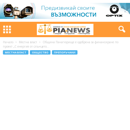
Начало
Местна власт
Община Панагюрище e одобрена за финансиране по
проект „С енергия от слънцето...
МЕСТНА ВЛАСТ
ОБЩЕСТВО
ПРЕПОРЪЧАНИ