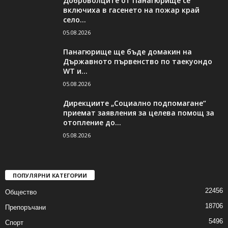
Доброволците от Панагюрище се
включиха в гасенето на пожар край
село...
05.08.2026
Панагюрище ще бъде домакин на
Държавното първенство по таекуондо
WT и...
05.08.2026
Дирекциите „Социално подпомагане“
приемат заявления за целева помощ за
отопление до...
05.08.2026
ПОПУЛЯРНИ КАТЕГОРИИ
22456
Общество
18706
Препоръчани
5496
Спорт