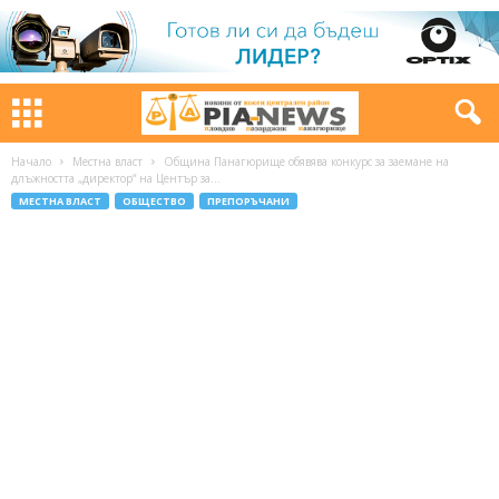
Начало
Местна власт
Община Панагюрище обявява конкурс за заемане на
длъжността „директор“ на Център за...
МЕСТНА ВЛАСТ
ОБЩЕСТВО
ПРЕПОРЪЧАНИ