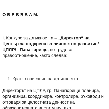
О Б Я В Я В А М:
І.
Конкурс за длъжността –
„Директор“ на
Център за подкрепа за личностно развитие/
ЦПЛР/ –Панагюрище,
по трудово
правоотношение, както следва:
Кратко описание на длъжността:
Директорът на ЦПЛР, гр. Панагюрище планира,
организира, координира, контролира, ръководи и
отговаря за цялостната дейност на
образователната институция, вкл.