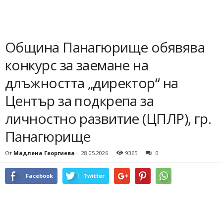
Община Панагюрище обявява
конкурс за заемане на
длъжността „директор“ на
Център за подкрепа за
личностно развитие (ЦПЛР), гр.
Панагюрище
От
Мадлена Георгиева
-
28.05.2026
9365
0
Facebook
Twitter