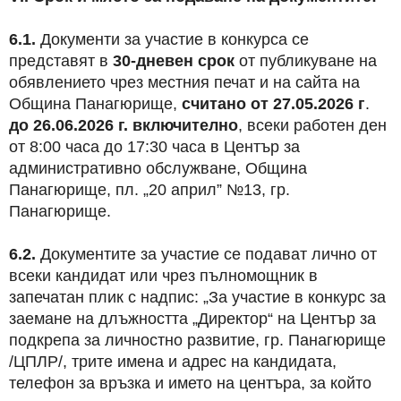
6.1.
Документи за участие в конкурса се
представят в
30-дневен срок
от публикуване на
обявлението чрез местния печат и на сайта на
Община Панагюрище,
считано от 27.05.2026 г
.
до 26.06.2026 г. включително
, всеки работен ден
от 8:00 часа до 17:30 часа в Център за
административно обслужване, Община
Панагюрище, пл. „20 април” №13, гр.
Панагюрище.
6.2.
Документите за участие се подават лично от
всеки кандидат или чрез пълномощник в
запечатан плик с надпис: „За участие в конкурс за
заемане на длъжността „Директор“ на Център за
подкрепа за личностно развитие, гр. Панагюрище
/ЦПЛР/, трите имена и адрес на кандидата,
телефон за връзка и името на центъра, за който