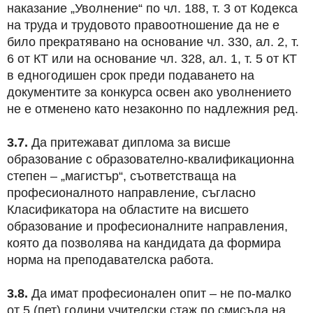
наказание „Уволнение“ по чл. 188, т. 3 от Кодекса
на труда и трудовото правоотношение да не е
било прекратявано на основание чл. 330, ал. 2, т.
6 от КТ или на основание чл. 328, ал. 1, т. 5 от КТ
в едногодишен срок преди подаването на
документите за конкурса освен ако уволнението
не е отменено като незаконно по надлежния ред.
3.7.
Да притежават диплома за висше
образование с образователно-квалификационна
степен – „магистър“, съответстваща на
професионалното направление, съгласно
Класификатора на областите на висшето
образование и професионалните направления,
която да позволява на кандидата да формира
норма на преподавателска работа.
3.8.
Да имат професионален опит – не по-малко
от 5 (пет) години учителски стаж по смисъла на