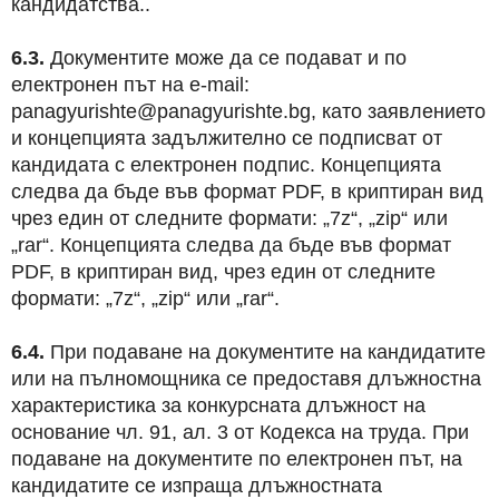
кандидатства..
6.3.
Документите може да се подават и по
електронен път на e-mail:
panagyurishte@panagyurishte.bg, като заявлението
и концепцията задължително се подписват от
кандидата с електронен подпис. Концепцията
следва да бъде във формат PDF, в криптиран вид
чрез един от следните формати: „7z“, „zip“ или
„rar“. Концепцията следва да бъде във формат
PDF, в криптиран вид, чрез един от следните
формати: „7z“, „zip“ или „rar“.
6.
4.
При подаване на документите на кандидатите
или на пълномощника се предоставя длъжностна
характеристика за конкурсната длъжност на
основание чл. 91, ал. 3 от Кодекса на труда. При
подаване на документите по електронен път, на
кандидатите се изпраща длъжностната