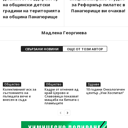
на общински детски
за Реформър пилатес в
градини на територията
Панагюрище ви очаква!
на община Панагюрище
Мадлена Георгиева
СВЪРЗАНИ НОВИНИ
ОЩЕ ОТ ТОЗИ АВТОР
Общество
Общество
Здраве
Колективният иск за
Кадри от огнения ад
10 години Онкологичен
състоянието на
край Церово и
център „Уни Хоспитал“
пътищата вече е
Славовица показват
внесен в съда
мащаба на битката с
пламъците