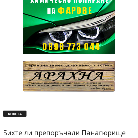
АНКЕТА
Бихте ли препоръчали Панагюрище