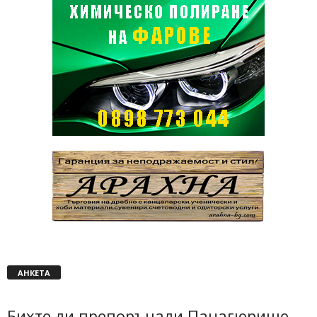
АНКЕТА
Бихте ли препоръчали Панагюрище