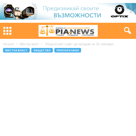
Начало
Местна власт
Общинският съвет ще заседава на 28 ноември
МЕСТНА ВЛАСТ
ОБЩЕСТВО
ПРЕПОРЪЧАНИ