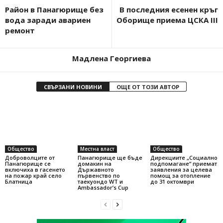
Район в Панагюрище без
В последния есенен кръг
вода заради авариен
Оборище приема ЦСКА III
ремонт
Мадлена Георгиева
СВЪРЗАНИ НОВИНИ
ОЩЕ ОТ ТОЗИ АВТОР
Общество
Местна власт
Общество
Доброволците от
Панагюрище ще бъде
Дирекциите „Социално
Панагюрище се
домакин на
подпомагане“ приемат
включиха в гасенето
Държавното
заявления за целева
на пожар край село
първенство по
помощ за отопление
Блатница
таекуондо WT и
до 31 октомври
Ambassador’s Cup