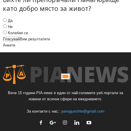
като добро място за живот?
Да
Не
Колебая се
Виж резултатите
Анкети
Вече 15 години PIA-news е един от най-големите уеб портали за
новини от всички сфери на ежедневието.
За контакти с нас::
panagurishte@gmail.com