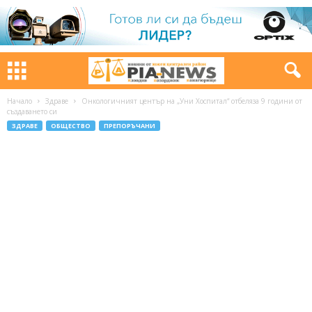
Начало
Здраве
Онкологичният център на „Уни Хоспитал“ отбеляза 9 години от
създаването си
ЗДРАВЕ
ОБЩЕСТВО
ПРЕПОРЪЧАНИ