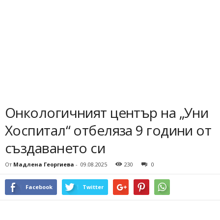
Онкологичният център на „Уни
Хоспитал“ отбеляза 9 години от
създаването си
От
Мадлена Георгиева
-
09.08.2025
230
0
Facebook
Twitter