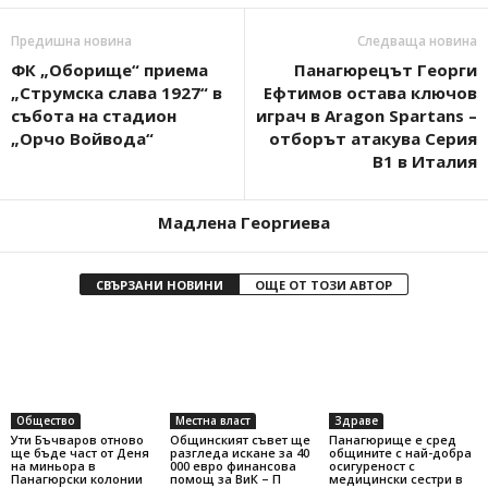
Предишна новина
Следваща новина
ФК „Оборище“ приема
Панагюрецът Георги
„Струмска слава 1927“ в
Ефтимов остава ключов
събота на стадион
играч в Aragon Spartans –
„Орчо Войвода“
отборът атакува Серия
B1 в Италия
Мадлена Георгиева
СВЪРЗАНИ НОВИНИ
ОЩЕ ОТ ТОЗИ АВТОР
Общество
Местна власт
Здраве
Ути Бъчваров отново
Общинският съвет ще
Панагюрище е сред
ще бъде част от Деня
разгледа искане за 40
общините с най-добра
на миньора в
000 евро финансова
осигуреност с
Панагюрски колонии
помощ за ВиК – П
медицински сестри в