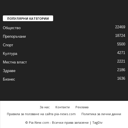
ПОПУЛЯРНИ КАТЕГОРИИ
22469
Общество
18724
Препоръчани
5500
Спорт
4271
Култура
2221
Местна власт
2186
Здраве
1636
Бизнес
За нас
Контакти
Реклама
Правила за ползване на сайта pia-news.com
Политика за лични данни
© Pia-New.com - Всички права запазени | TagDiv