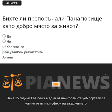
АНКЕТА
Бихте ли препоръчали Панагюрище
като добро място за живот?
Да
Не
Колебая се
Виж резултатите
Анкети
Вече 15 години PIA-news е един от най-големите уеб портали за
новини от всички сфери на ежедневието.