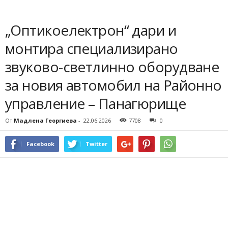
„Оптикоелектрон“ дари и
монтира специализирано
звуково-светлинно оборудване
за новия автомобил на Районно
управление – Панагюрище
От
Мадлена Георгиева
-
22.06.2026
7708
0
Facebook
Twitter