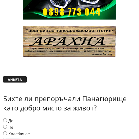
АНКЕТА
Бихте ли препоръчали Панагюрище
като добро място за живот?
Да
Не
Колебая се