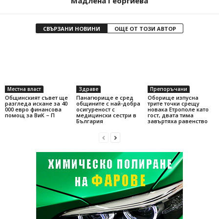
Мадлена Георгиева
СВЪРЗАНИ НОВИНИ
ОЩЕ ОТ ТОЗИ АВТОР
Местна власт
Здраве
Препоръчани
Общинският съвет ще
Панагюрище е сред
Оборище изпусна
разгледа искане за 40
общините с най-добра
трите точки срещу
000 евро финансова
осигуреност с
новака Етрополе като
помощ за ВиК – П
медицински сестри в
гост, двата тима
България
завъртяха равенство