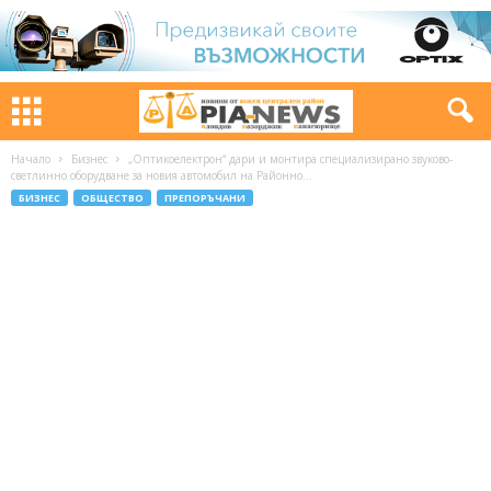
Начало
Бизнес
„Оптикоелектрон“ дари и монтира специализирано звуково-
светлинно оборудване за новия автомобил на Районно...
БИЗНЕС
ОБЩЕСТВО
ПРЕПОРЪЧАНИ