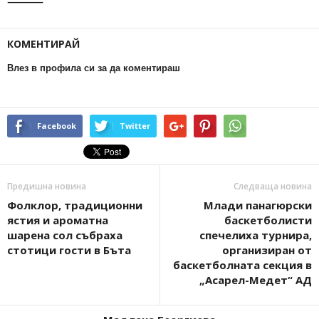
⸻
КОМЕНТИРАЙ
Влез в профила си за да коментираш
Facebook
Twitter
Предишна новина
Следваща новина
Фолклор, традиционни
Млади панагюрски
ястия и ароматна
баскетболисти
шарена сол събраха
спечелиха турнира,
стотици гости в Бъта
организиран от
баскетболната секция в
„Асарел-Медет“ АД