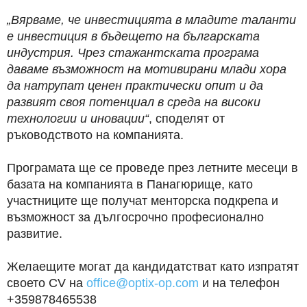
„Вярваме, че инвестицията в младите таланти
е инвестиция в бъдещето на българската
индустрия. Чрез стажантската програма
даваме възможност на мотивирани млади хора
да натрупат ценен практически опит и да
развият своя потенциал в среда на високи
технологии и иновации“
, споделят от
ръководството на компанията.
Програмата ще се проведе през летните месеци в
базата на компанията в Панагюрище, като
участниците ще получат менторска подкрепа и
възможност за дългосрочно професионално
развитие.
Желаещите могат да кандидатстват като изпратят
своето CV на
office@optix-op.com
и на телефон
+359878465538