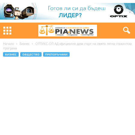
Начало
Бизнес
ОПТИКС-ОП АД официално дава старт на своята лятна стажантска
програма
БИЗНЕС
ОБЩЕСТВО
ПРЕПОРЪЧАНИ