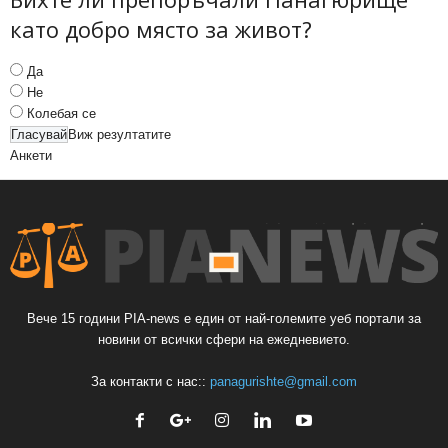
като добро място за живот?
Да
Не
Колебая се
Виж резултатите
Анкети
Вече 15 години PIA-news е един от най-големите уеб портали за
новини от всички сфери на ежедневието.
За контакти с нас::
panagurishte@gmail.com