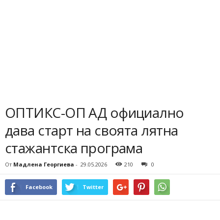
ОПТИКС-ОП АД официално
дава старт на своята лятна
стажантска програма
От
Мадлена Георгиева
-
29.05.2026
210
0
Facebook
Twitter