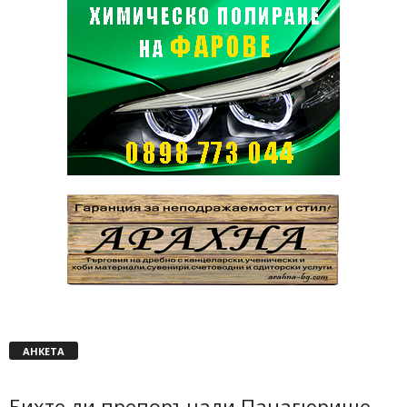
АНКЕТА
Бихте ли препоръчали Панагюрище