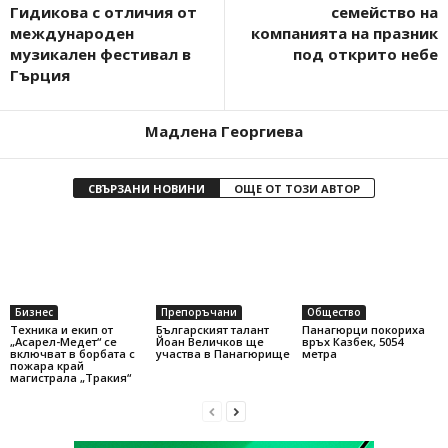
Гидикова с отличия от
семейство на
международен
компанията на празник
музикален фестивал в
под открито небе
Гърция
Мадлена Георгиева
СВЪРЗАНИ НОВИНИ
ОЩЕ ОТ ТОЗИ АВТОР
Бизнес
Препоръчани
Общество
Техника и екип от
Българският талант
Панагюрци покориха
„Асарел-Медет“ се
Йоан Величков ще
връх Казбек, 5054
включват в борбата с
участва в Панагюрище
метра
пожара край
магистрала „Тракия“