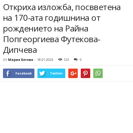
Откриха изложба, посвветена
на 170-ата годишнина от
рождението на Райна
Попгеоргиева Футекова-
Дипчева
От
Мария Бегова
-
18.01.2026
123
0
Facebook
Twitter