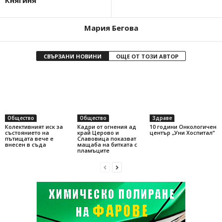
Княгиня
Мария Бегова
СВЪРЗАНИ НОВИНИ
ОЩЕ ОТ ТОЗИ АВТОР
Общество
Общество
Здраве
Колективният иск за
Кадри от огнения ад
10 години Онкологичен
състоянието на
край Церово и
център „Уни Хоспитал“
пътищата вече е
Славовица показват
внесен в съда
мащаба на битката с
пламъците