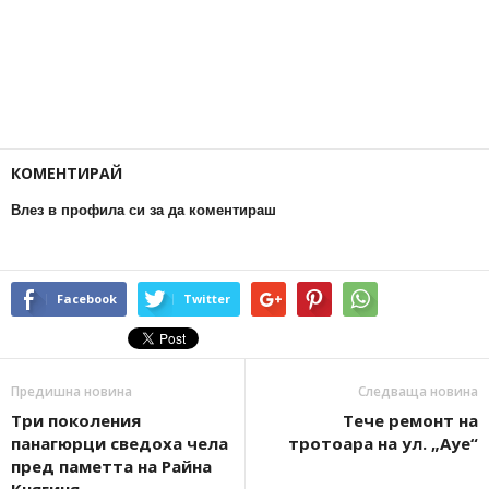
КОМЕНТИРАЙ
Влез в профила си за да коментираш
Facebook
Twitter
Предишна новина
Следваща новина
Три поколения
Тече ремонт на
панагюрци сведоха чела
тротоара на ул. „Ауе“
пред паметта на Райна