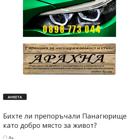
АНКЕТА
Бихте ли препоръчали Панагюрище
като добро място за живот?
Да