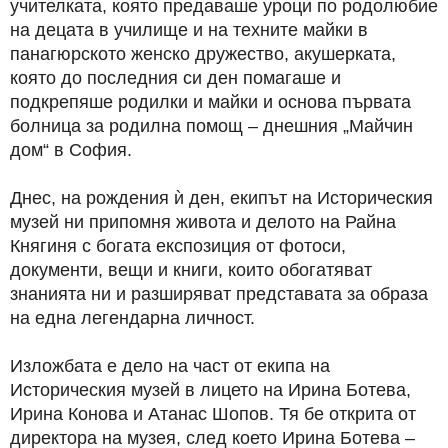
учителката, която предаваше уроци по родолюбие
на децата в училище и на техните майки в
панагюрското женско дружество, акушерката,
която до последния си ден помагаше и
подкрепяше родилки и майки и основа първата
болница за родилна помощ – днешния „Майчин
дом“ в София.
Днес, на рождения ѝ ден, екипът на Историческия
музей ни припомня живота и делото на Райна
Княгиня с богата експозиция от фотоси,
документи, вещи и книги, които обогатяват
знанията ни и разширяват представата за образа
на една легендарна личност.
Изложбата е дело на част от екипа на
Историческия музей в лицето на Ирина Ботева,
Ирина Конова и Атанас Шопов. Тя бе открита от
директора на музея, след което Ирина Ботева –