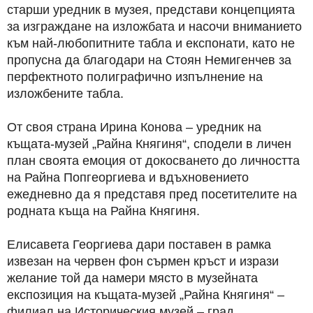
старши уредник в музея, представи концепцията
за изграждане на изложбата и насочи вниманието
към най-любопитните табла и експонати, като не
пропусна да благодари на Стоян Немигенчев за
перфектното полиграфично изпълнение на
изложбените табла.
От своя страна Ирина Конова – уредник на
къщата-музей „Райна Княгиня“, сподели в личен
план своята емоция от докосването до личността
на Райна Попгеоргиева и вдъхновението
ежедневно да я представя пред посетителите на
родната къща на Райна Княгиня.
Елисавета Георгиева дари поставен в рамка
извезан на червен фон сърмен кръст и изрази
желание той да намери място в музейната
експозиция на къщата-музей „Райна Княгиня“ –
филиал на Историческия музей – град