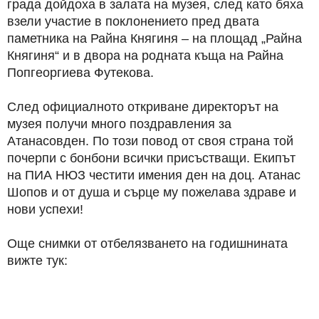
града дойдоха в залата на музея, след като бяха
взели участие в поклонението пред двата
паметника на Райна Княгиня – на площад „Райна
Княгиня“ и в двора на родната къща на Райна
Попгеоргиева Футекова.
След официалното откриване директорът на
музея получи много поздравления за
Атанасовден. По този повод от своя страна той
почерпи с бонбони всички присъстващи. Екипът
на ПИА НЮЗ честити имения ден на доц. Атанас
Шопов и от душа и сърце му пожелава здраве и
нови успехи!
Още снимки от отбелязването на годишнината
вижте тук: