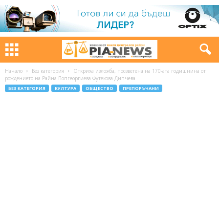
Начало
Без категория
Откриха изложба, посвветена на 170-ата годишнина от
рождението на Райна Попгеоргиева Футекова-Дипчева
БЕЗ КАТЕГОРИЯ
КУЛТУРА
ОБЩЕСТВО
ПРЕПОРЪЧАНИ