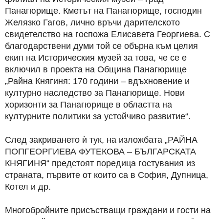
Панагюрище. Кметът на Панагюрище, господин
Желязко Гагов, лично връчи дарителското
свидетелство на госпожа Елисавета Георгиева. С
благодарствени думи той се обърна към целия
екип на Историческия музей за това, че се е
включил в проекта на Община Панагюрище
„Райна Княгиня: 170 години – вдъхновение и
културно наследство за Панагюрище. Нови
хоризонти за Панагюрище в областта на
културните политики за устойчиво развитие“.
След закриването ѝ тук, на изложбата „РАЙНА
ПОПГЕОРГИЕВА ФУТЕКОВА – БЪЛГАРСКАТА
КНЯГИНЯ“ предстоят поредица гостувания из
страната, първите от които са в София, Дупница,
Котел и др.
Многобройните присъстващи граждани и гости на