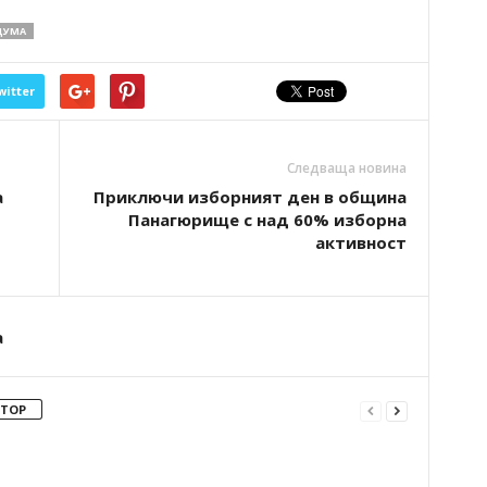
ДУМА
witter
Следваща новина
а
Приключи изборният ден в община
Панагюрище с над 60% изборна
активност
а
ВТОР