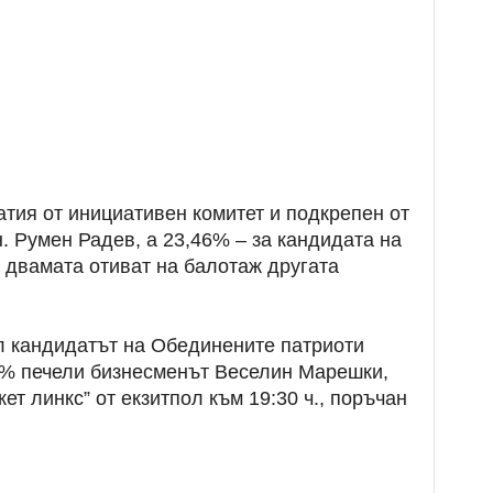
атия от инициативен комитет и подкрепен от
. Румен Радев, а 23,46% – за кандидата на
 двамата отиват на балотаж другата
ил кандидатът на Обединените патриоти
3% печели бизнесменът Веселин Марешки,
ет линкс” от екзитпол към 19:30 ч., поръчан