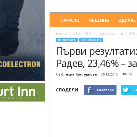
НАЧАЛО
ОБЩИНА
ЗДРАВЕ
Начало
Избори 2016
Първи резултати: 24,03% з
ПОЛИТИКА
ИЗБОРИ 2016
Първи резултати:
Радев, 23,46% – з
От
Спаска Костуркова
-
06.11.2016
70
СПОДЕЛИ
Facebook
T