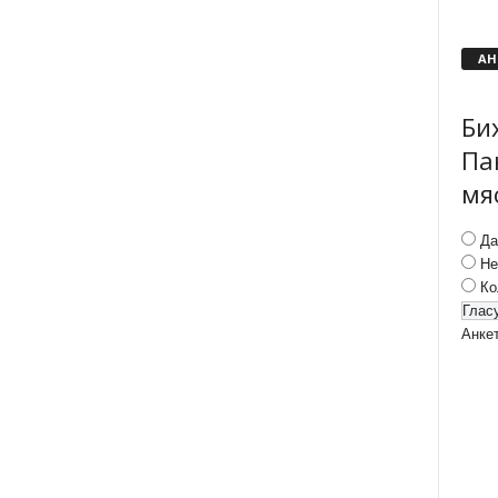
АН
Би
Па
мя
Да
Не
Ко
Анке