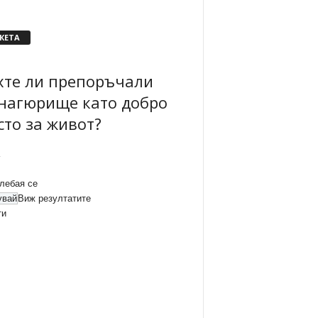
КЕТА
хте ли препоръчали
нагюрище като добро
сто за живот?
лебая се
Виж резултатите
ти