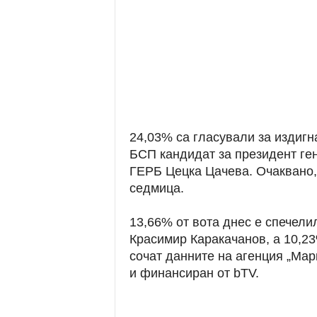
24,03% са гласували за издигн
БСП кандидат за президент ген
ГЕРБ Цецка Цачева. Очаквано,
седмица.
13,66% от вота днес е спечел
Красимир Каракачанов, а 10,2
сочат данните на агенция „Марк
и финансиран от bTV.