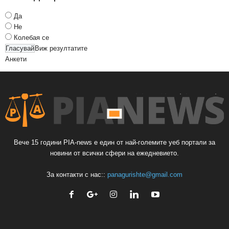
Да
Не
Колебая се
Виж резултатите
Анкети
Вече 15 години PIA-news е един от най-големите уеб портали за
новини от всички сфери на ежедневието.
За контакти с нас::
panagurishte@gmail.com