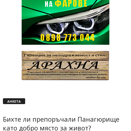
АНКЕТА
Бихте ли препоръчали Панагюрище
като добро място за живот?