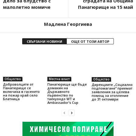
дело за блудство с
сградата на Община
малолетно момиче
Панагюрище на 15 май
Мадлена Георгиева
СВЪРЗАНИ НОВИНИ
ОЩЕ ОТ ТОЗИ АВТОР
Общество
Местна власт
Общество
Доброволците от
Панагюрище ще бъде
Дирекциите „Социално
Панагюрище се
домакин на
подпомагане“ приемат
включиха в гасенето
Държавното
заявления за целева
на пожар край село
първенство по
помощ за отопление
Блатница
таекуондо WT и
до 31 октомври
Ambassador’s Cup