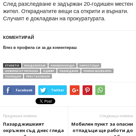
След разследване е задържан 20-годишен местен
жител. Откраднатите вещи са открити и върнати.
Случаят е докладван на прокуратурата.
КОМЕНТИРАЙ
Влез в профила си за да коментираш
ЕТИКЕТИ
ВАНДАЛИЗЪМ
КАНАБИНОИДИ
НАРКОТИЦИ
НОВИНИ ОТ РЕГИОНА
ОДМВР
ПАЗАРДЖИК
ПИЯНИ ШОФЬОРИ
ПОЛИЦИЯ
ПРЕСТЪПЛЕНИЯ
Facebook
Twitter
Предишна новина
Следваща новина
Пазарджишкият
Мобилен пункт за опасни
окръжен съд днес гледа
отпадъци ще работи до