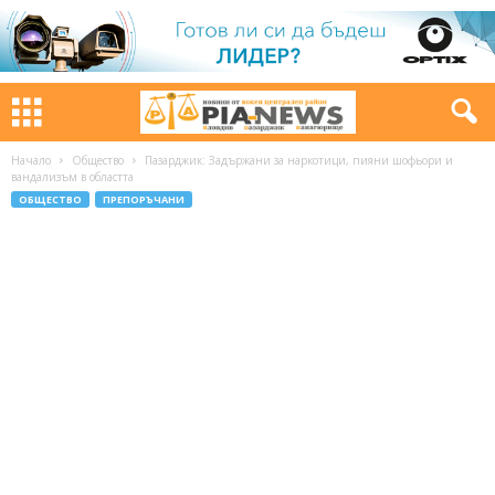
Начало
Общество
Пазарджик: Задържани за наркотици, пияни шофьори и
вандализъм в областта
ОБЩЕСТВО
ПРЕПОРЪЧАНИ