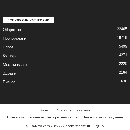
ПОПУЛЯРНИ КАТЕГОРИИ
22465
Общество
18719
Препоръчани
5499
Спорт
4271
Култура
2220
Местна власт
2184
Здраве
1636
Бизнес
За нас
Контакти
Реклама
Правила за ползване на сайта pia-news.com
Политика за лични данни
© Pia-New.com - Всички права запазени | TagDiv