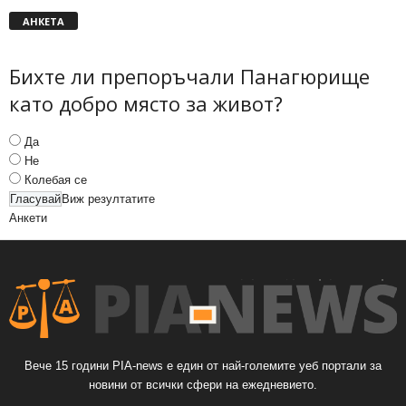
АНКЕТА
Бихте ли препоръчали Панагюрище
като добро място за живот?
Да
Не
Колебая се
Виж резултатите
Анкети
Вече 15 години PIA-news е един от най-големите уеб портали за
новини от всички сфери на ежедневието.