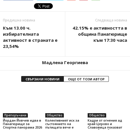
Предишна новина
Следваща новина
Към 13.00 ч.
42.15% е активността в
избирателната
община Панагюрище
активност в страната е
към 17:30 часа
23,54%
Мадлена Георгиева
СВЪРЗАНИ НОВИНИ
ОЩЕ ОТ ТОЗИ АВТОР
Препоръчани
Общество
Общество
Йордан Йовчев идва в
Колективният иск за
Кадри от огнения ад
Панагюрище за
състоянието на
край Церово и
Спортна панорама 2026
пътищата вече е
Славовица показват