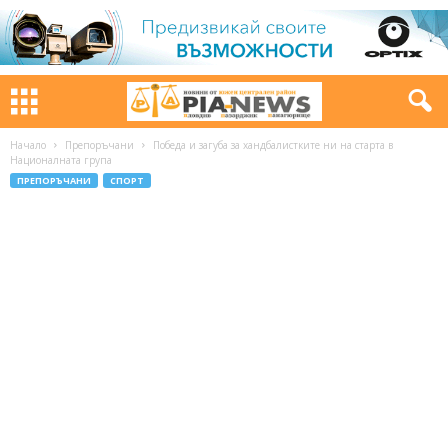
Начало
Препоръчани
Победа и загуба за хандбалистките ни на старта в
Националната група
ПРЕПОРЪЧАНИ
СПОРТ