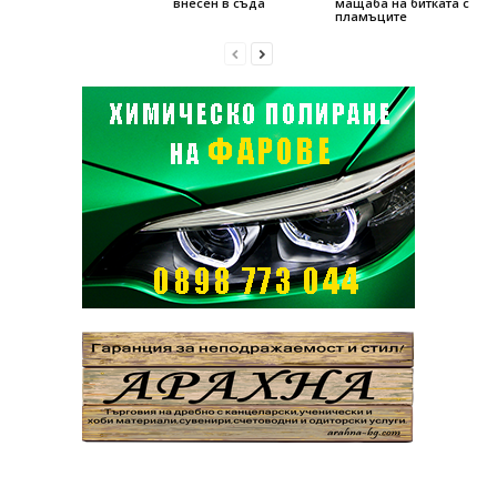
внесен в съда
мащаба на битката с
пламъците