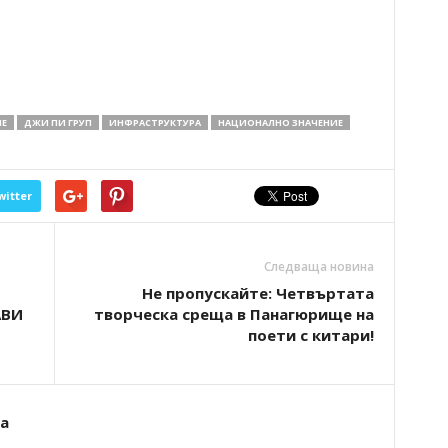
Е
ДЖИ ПИ ГРУП
ИНФРАСТРУКТУРА
НАЦИОНАЛНО ЗНАЧЕНИЕ
witter
Следваща новина
Не пропускайте: Четвъртата
АВИ
творческа среща в Панагюрище на
поети с китари!
а