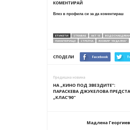
КОМЕНТИРАЙ
Влез в профила си за да коментираш
ЕТИКЕТИ
STRABAG
АКТ 15
ВОДОСНАБДЯВАН
ПАНАГЮРИЩЕ
СТРЕЛЧА
ЯЗОВИР "ЛУДА ЯНА"
СПОДЕЛИ
Facebook
T
Предишна новина
НА „КИНО ПОД ЗВЕЗДИТЕ“:
ПАРАСКЕВА ДЖУКЕЛОВА ПРЕДСТ
„КЛАС’90“
Мадлена Георгиев