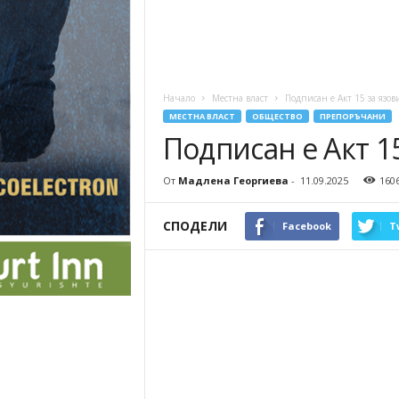
Начало
Местна власт
Подписан е Акт 15 за язов
МЕСТНА ВЛАСТ
ОБЩЕСТВО
ПРЕПОРЪЧАНИ
Подписан е Акт 15
От
Мадлена Георгиева
-
11.09.2025
160
СПОДЕЛИ
Facebook
T