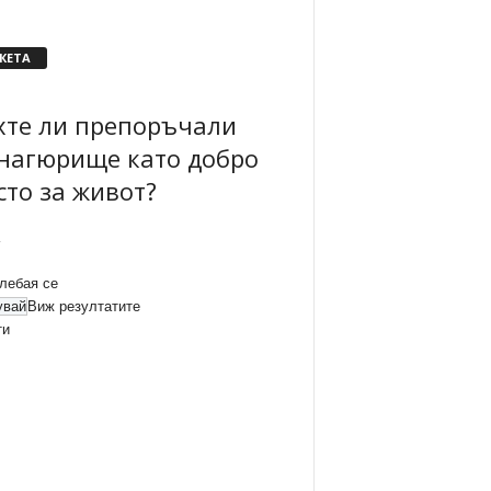
КЕТА
хте ли препоръчали
нагюрище като добро
сто за живот?
лебая се
Виж резултатите
ти