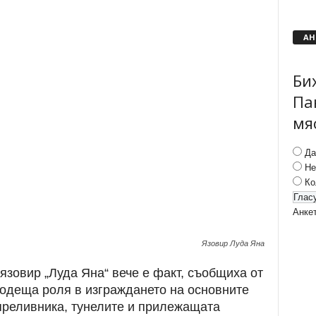
АН
Би
Па
мя
Да
Не
Ко
Анке
Язовир Луда Яна
 язовир „Луда Яна“ вече е факт, съобщиха от
водеща роля в изграждането на основните
 преливника, тунелите и прилежащата