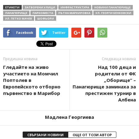
ЕТИКЕТИ
ЗАТВОРЕНИ УЛИЦИ
ИНФРАСТРУКТУРА
НОВИНИ ПАНАГЮРИЩЕ
ПАНАГЮРИЩЕ
ПАРКОМЕСТА
ПЪТНА МАРКИРОВКА
УЛ. ГЕОРГИ БЕНКОВСКИ
УЛ. ПЕТКО МАЧЕВ
ШОФЬОРИ
Facebook
Twitter
Предишна новина
Следваща новина
Гледайте на живо
Над 100 деца и
участието на Момчил
родители от ФК
Поптолев в
„Оборище“ –
Европейското отборно
Панагюрище заминаха за
първенство в Марибор
престижен турнир в
Албена
Мадлена Георгиева
СВЪРЗАНИ НОВИНИ
ОЩЕ ОТ ТОЗИ АВТОР