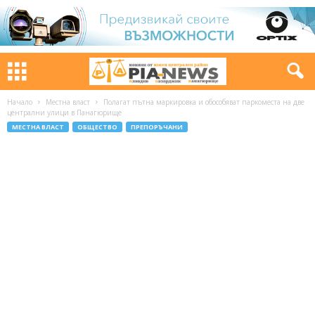
Начало
Местна власт
Полагат пътна маркировка и обособяват паркоместа на две
централни улици в Панагюрище
МЕСТНА ВЛАСТ
ОБЩЕСТВО
ПРЕПОРЪЧАНИ