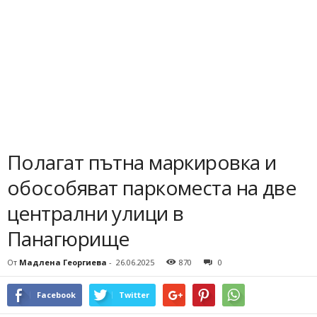
Полагат пътна маркировка и
обособяват паркоместа на две
централни улици в
Панагюрище
От
Мадлена Георгиева
-
26.06.2025
870
0
Facebook
Twitter