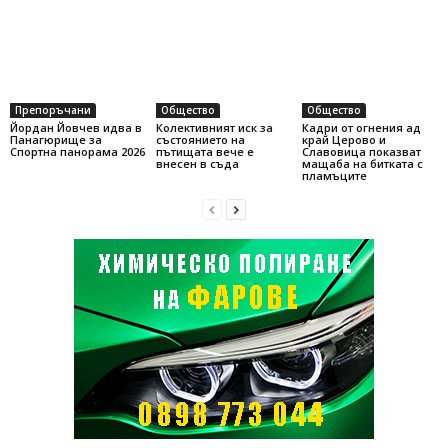
Препоръчани
Общество
Общество
Йордан Йовчев идва в
Колективният иск за
Кадри от огнения ад
Панагюрище за
състоянието на
край Церово и
Спортна панорама 2026
пътищата вече е
Славовица показват
внесен в съда
мащаба на битката с
пламъците