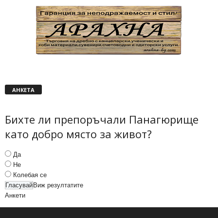
АНКЕТА
Бихте ли препоръчали Панагюрище
като добро място за живот?
Да
Не
Колебая се
Виж резултатите
Анкети