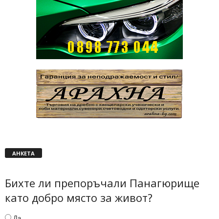
АНКЕТА
Бихте ли препоръчали Панагюрище
като добро място за живот?
Да