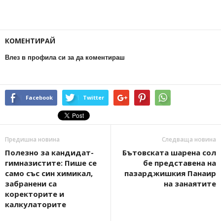
КОМЕНТИРАЙ
Влез в профила си за да коментираш
Facebook
Twitter
Предишна новина
Следваща новина
Полезно за кандидат-
Бътовската шарена сол
гимназистите: Пише се
бе представена на
само със син химикал,
пазарджишкия Панаир
забранени са
на занаятите
коректорите и
калкулаторите