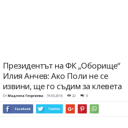
Президентът на ФК „Оборище“
Илия Анчев: Ако Поли не се
извини, ще го съдим за клевета
От
Мадлена Георгиева
-
19.05.2014
22
0
Facebook
Twitter