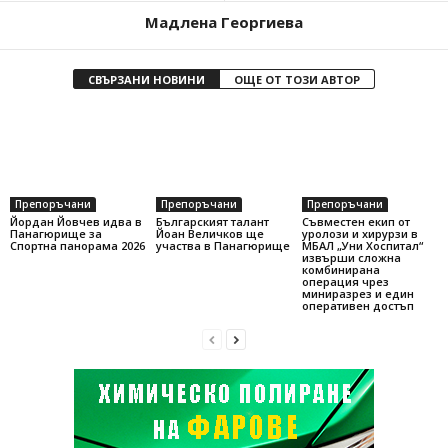
Мадлена Георгиева
СВЪРЗАНИ НОВИНИ
ОЩЕ ОТ ТОЗИ АВТОР
Препоръчани
Препоръчани
Препоръчани
Йордан Йовчев идва в
Българският талант
Съвместен екип от
Панагюрище за
Йоан Величков ще
уролози и хирурзи в
Спортна панорама 2026
участва в Панагюрище
МБАЛ „Уни Хоспитал“
извърши сложна
комбинирана
операция чрез
миниразрез и един
оперативен достъп