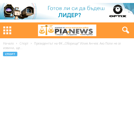
Начало
Спорт
Президентът на ФК „Оборище“ Илия Анчев: Ако Поли не се
извини, ще...
СПОРТ