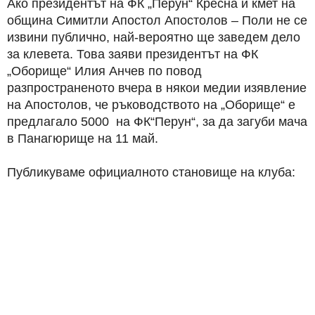
Ако президентът на ФК „Перун“ Кресна и кмет на
община Симитли Апостол Апостолов – Поли не се
извини публично, най-вероятно ще заведем дело
за клевета. Това заяви президентът на ФК
„Оборище“ Илия Анчев по повод
разпространеното вчера в някои медии изявление
на Апостолов, че ръководството на „Оборище“ е
предлагало 5000 на ФК“Перун“, за да загуби мача
в Панагюрище на 11 май.
Публикуваме официалното становище на клуба: