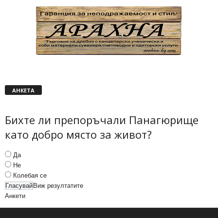
АНКЕТА
Бихте ли препоръчали Панагюрище
като добро място за живот?
Да
Не
Колебая се
Виж резултатите
Анкети