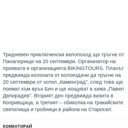
Тридневен приключенски велопоход ще тръгне от
Панагюрище на 20 септември. Организатор на
проявата е организацията BIKINGTOURS. Планът
предвижда колоната от колоездачи да тръгне на
20 септември от хотел „Каменград”, след това ще
поемат към връх Бич и ще нощуват в хижа „Павел
Делирадев”. Вторият ден предвижда визита в
Копривщица, а третият – обиколка на тракийските
светилища и гробници в района на Старосел.
КОМЕНТИРАЙ