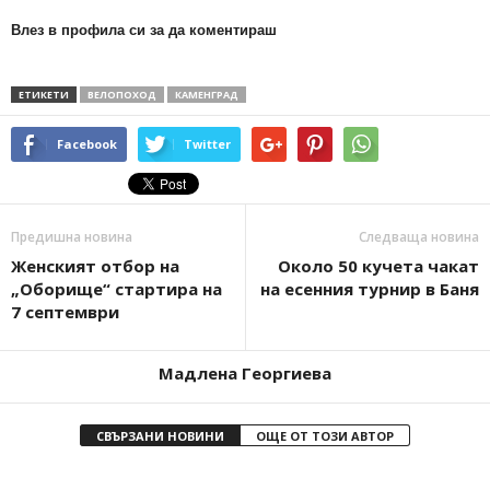
Влез в профила си за да коментираш
ЕТИКЕТИ
ВЕЛОПОХОД
КАМЕНГРАД
Facebook
Twitter
Предишна новина
Следваща новина
Женският отбор на
Около 50 кучета чакат
„Оборище“ стартира на
на есенния турнир в Баня
7 септември
Мадлена Георгиева
СВЪРЗАНИ НОВИНИ
ОЩЕ ОТ ТОЗИ АВТОР