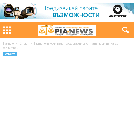
Начало
Спорт
Приключенски велопоход стартира от Панагюрище на 20
септември
СПОРТ