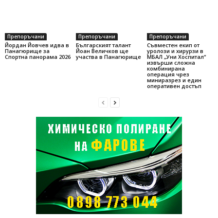
Препоръчани
Препоръчани
Препоръчани
Йордан Йовчев идва в
Българският талант
Съвместен екип от
Панагюрище за
Йоан Величков ще
уролози и хирурзи в
Спортна панорама 2026
участва в Панагюрище
МБАЛ „Уни Хоспитал“
извърши сложна
комбинирана
операция чрез
миниразрез и един
оперативен достъп