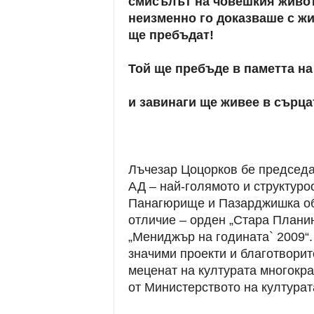
смисълът на човешкия живот 
неизменно го доказваше с жи
ще пребъдат!
Той ще пребъде в паметта на
и завинаги ще живее в сърца
Лъчезар Цоцорков бе председа
АД – най-голямото и структур
Панагюрище и Пазарджишка обл
отличие – орден „Стара Планина
„Мениджър на годината` 2009“.
значими проекти и благотворит
меценат на културата многокра
от Министерството на културат