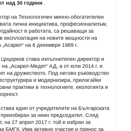
от над 30 години
.
ектор на Технологичен минно-обогатителен
овата лична инициатива, професионализъм,
отдайност в работата, са решаващи за
 в експлоатация на новите мощности на
 „Асарел“ на 6 декември 1989 г.
р Цоцорков става изпълнителен директор и
на „Асарел-Медет“ АД, а от юли 2014 г. е
ет на дружеството. Под негово ръководство
еструктурира и модернизира, прилагайки
овни практики в технологиите, екологията и
орност.
 става един от учредителите на Българската
 преизбиран за неин председател. След
, на 27 април 2017 г. той е избран за
а БМГК. Има активно участие и принос за