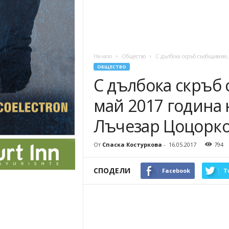
Начало
Общество
С дълбока скръб съобщаваме,
ОБЩЕСТВО
С дълбока скръб 
май 2017 година 
Лъчезар Цоцорк
От
Спаска Костуркова
-
16.05.2017
794
СПОДЕЛИ
Facebook
T