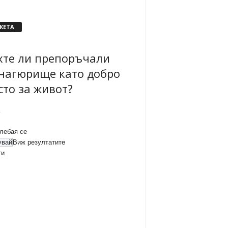
КЕТА
хте ли препоръчали
нагюрище като добро
сто за живот?
лебая се
Виж резултатите
ти