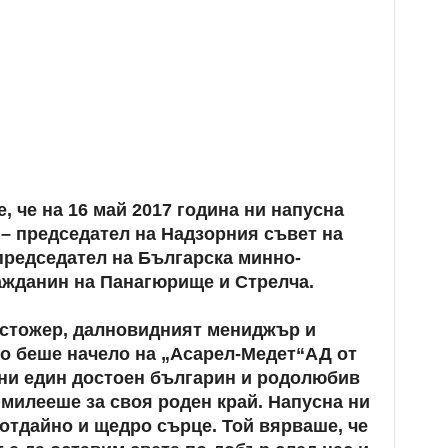
 че на 16 май 2017 година ни напусна
– председател на Надзорния съвет на
председател на Българска минно-
ажданин на Панагюрище и Стрелча.
стожер, далновидният мениджър и
о беше начело на „Асарел-Медет“АД от
 ни един достоен българин и родолюбив
милееше за своя роден край. Напусна ни
еотдайно и щедро сърце. Той вярваше, че