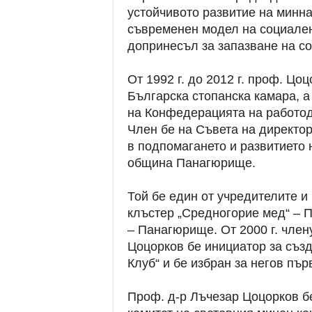
устойчивото развитие на минна
съвременен модел на социален
допринесъл за запазване на со
От 1992 г. до 2012 г. проф. Цо
Българска стопанска камара, а 
на Конфедерацията на работод
Член бе на Съвета на директор
в подпомагането и развитието 
община Панагюрище.
Той бе един от учредителите 
клъстер „Средногорие мед“ – 
– Панагюрище. От 2000 г. чле
Цоцорков бе инициатор за създ
Клуб“ и бе избран за негов пъ
Проф. д-р Лъчезар Цоцорков б