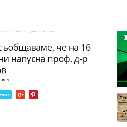
 че на 16 май 2017 година ни напусна...
съобщаваме, че на 16
ни напусна проф. д-р
ов
9
witter