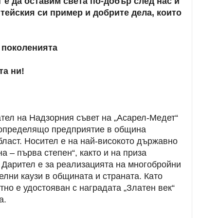
е да оставим света по-добър след нас и
тейския си пример и добрите дела, които
 поколенията
та ни!
тел на Надзорния съвет на „Асарел-Медет“
оопределящо предприятие в община
аст. Носител е на най-високото държавно
 – първа степен“, както и на приза
 Дарител е за реализацията на многобройни
елни каузи в общината и страната. Като
тно е удостояван с наградата „Златен век“
а.