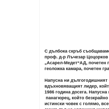
С дълбока скръб съобщаваме,
проф. д-р Лъчезар Цоцорков 
„Асарел-Медет“АД, почетен 
геоложка камара, почетен гр
Напусна ни дългогодишният 
вдъхновяващият лидер, койт
1986 година досега. Напусна
панагюрец, който безкрайно 
истински човек с голямо, вс