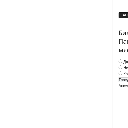
АН
Би
Па
мя
Да
Не
Ко
Анке