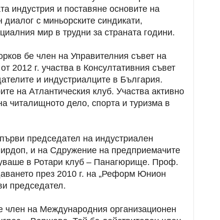
та индустрия и поставяне основите на
 диалог с миньорските синдикати,
циалния мир в трудни за страната години.
цорков бе член на Управителния съвет на
от 2012 г. участва в Консултативния съвет
ателите и индустриалците в България.
ите на Атлантическия клуб. Участва активно
на читалищното дело, спорта и туризма в
и първи председател на индустриален
Пирдоп, и на Сдружение на предприемачите
нуваше в Ротари клуб – Панагюрище. Проф.
аването през 2010 г. на „Реформ Юнион
рви председател.
е член на Международния организационен