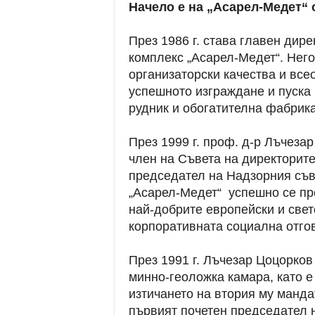
Начело е на „Асарел-Медет“ 
През 1986 г. става главен дир
комплекс „Асарел-Медет“. Нег
организаторски качества и все
успешното изграждане и пуска
рудник и обогатителна фабрика
През 1999 г. проф. д-р Лъчеза
член на Съвета на директорите 
председател на Надзорния съв
„Асарел-Медет“ успешно се пр
най-добрите европейски и свет
корпоративната социална отгов
През 1991 г. Лъчезар Цоцорков
минно-геоложка камара, като е
изтичането на втория му мандат
първият почетен председател н