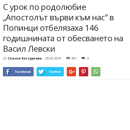
С урок по родолюбие
„Апостолът върви към нас” в
Попинци отбелязаха 146
годишнината от обесването на
Васил Левски
От
Спаска Костуркова
-
20.02.2019
301
0
Facebook
Twitter