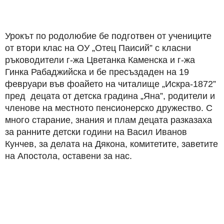
Урокът по родолюбие бе подготвен от учениците
от втори клас на ОУ „Отец Паисий” с класни
ръководители г-жа Цветанка Каменска и г-жа
Гинка Рабаджийска и бе пресъздаден на 19
февруари във фоайето на читалище „Искра-1872”
пред децата от детска градина „Яна”, родители и
членове на местното пенсионерско дружество. С
много старание, знания и плам децата разказаха
за ранните детски години на Васил Иванов
Кунчев, за делата на Дякона, комитетите, заветите
на Апостола, оставени за нас.