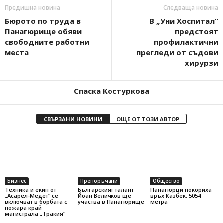
Предишна новина
Следваща новина
Бюрото по труда в
В „Уни Хоспитал“
Панагюрище обяви
предстоят
свободните работни
профилактични
места
прегледи от съдови
хирурзи
Спаска Костуркова
СВЪРЗАНИ НОВИНИ
ОЩЕ ОТ ТОЗИ АВТОР
Бизнес
Препоръчани
Общество
Техника и екип от
Българският талант
Панагюрци покориха
„Асарел-Медет“ се
Йоан Величков ще
връх Казбек, 5054
включват в борбата с
участва в Панагюрище
метра
пожара край
магистрала „Тракия“