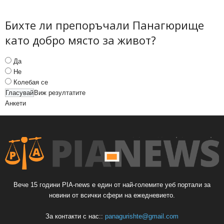
Бихте ли препоръчали Панагюрище
като добро място за живот?
Да
Не
Колебая се
Виж резултатите
Анкети
Вече 15 години PIA-news е един от най-големите уеб портали за
новини от всички сфери на ежедневието.
За контакти с нас::
panagurishte@gmail.com