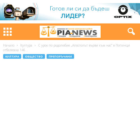
Начало
Култура
С урок по родолюбие „Апостолът върви към нас” в Попинци
отбелязаха 146...
КУЛТУРА
ОБЩЕСТВО
ПРЕПОРЪЧАНИ